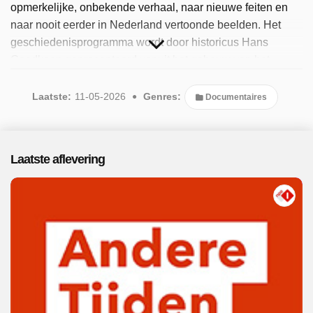
opmerkelijke, onbekende verhaal, naar nieuwe feiten en
naar nooit eerder in Nederland vertoonde beelden. Het
geschiedenisprogramma wordt door historicus Hans
Goedkoop gepresenteerd vanuit het gebouw van het
Nederlands Instituut voor Beeld en Geluid in Hilversum. Er
zijn ook speciale extra lange uitzendingen met
Laatste:
11-05-2026
Genres:
Documentaires
bijvoorbeeld alleen beeldmateriaal van een bepaald
onderwerp. Andere Tijden heeft ook een spin-off: Andere
Tijden Sport, dat zich op historische sportgebeurtenissen
Laatste aflevering
richt. Sinds 2026 is het populaire programma beschikbaar.
Er is 1 aflevering uitgezonden in mei 2026.