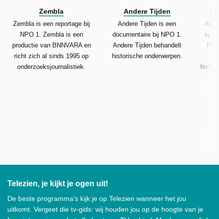
Zembla
Andere Tijden
An
Zembla is een reportage bij
Andere Tijden is een
Ande
NPO 1. Zembla is een
documentaire bij NPO 1.
spor
productie van BNNVARA en
Andere Tijden behandelt
Het
richt zich al sinds 1995 op
historische onderwerpen.
Ti
onderzoeksjournalistiek.
histor
Telezien, je kijkt je ogen uit!
De beste programma's kijk je op Telezien wanneer het jou
uitkomt. Vergeet die tv-gids: wij houden jou op de hoogte van je