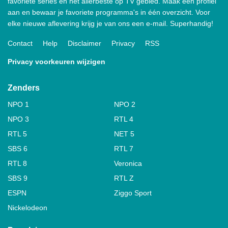
favoriete series en het allerbeste op TV gebied. Maak een profiel
aan en bewaar je favoriete programma's in één overzicht. Voor
elke nieuwe aflevering krijg je van ons een e-mail. Superhandig!
Contact
Help
Disclaimer
Privacy
RSS
Privacy voorkeuren wijzigen
Zenders
NPO 1
NPO 2
NPO 3
RTL 4
RTL 5
NET 5
SBS 6
RTL 7
RTL 8
Veronica
SBS 9
RTL Z
ESPN
Ziggo Sport
Nickelodeon