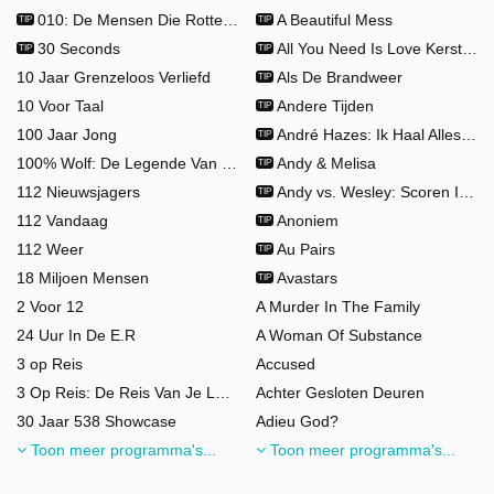
010: De Mensen Die Rotterdam Kleur Geven
A Beautiful Mess
TIP
TIP
30 Seconds
All You Need Is Love Kerstspecial
TIP
TIP
10 Jaar Grenzeloos Verliefd
Als De Brandweer
TIP
10 Voor Taal
Andere Tijden
TIP
100 Jaar Jong
André Hazes: Ik Haal Alles Uit Het Leven
TIP
100% Wolf: De Legende Van De Maansteen
Andy & Melisa
TIP
112 Nieuwsjagers
Andy vs. Wesley: Scoren In De Kelderklasse
TIP
112 Vandaag
Anoniem
TIP
112 Weer
Au Pairs
TIP
18 Miljoen Mensen
Avastars
TIP
2 Voor 12
A Murder In The Family
24 Uur In De E.R
A Woman Of Substance
3 op Reis
Accused
3 Op Reis: De Reis Van Je Leven
Achter Gesloten Deuren
30 Jaar 538 Showcase
Adieu God?
Toon meer programma's...
Toon meer programma's...