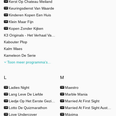
Kerst Op Chateau Meiland
TIP
Keuringsdienst Van Waarde
TIP
Kinderen Kopen Een Huis
TIP
Klein Maar Fijn
TIP
Kopen Zonder Kijken
TIP
K3 Originals - Het Verhaal Van Karen, Kristel & Kathleen
Kabouter Plop
Kalm Waes
Kameleon De Serie
Toon meer programma's...
L
M
Ladies Night
Maestro
TIP
TIP
Lang Leve De Liefde
Marble Mania
TIP
TIP
Liedje Op Het Eerste Gezicht
Married At First Sight
TIP
TIP
Lotto De Quizmarathon
Married At First Sight Australië
TIP
TIP
Love Undercover
Máxima
TIP
TIP