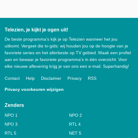
Telezien, je kijkt je ogen uit!
De beste programma's kijk je op Telezien wanneer het jou
uitkomt. Vergeet die tv-gids: wij houden jou op de hoogte van je
favoriete series en het allerbeste op TV gebied. Maak een profiel
aan en bewaar je favoriete programma's in één overzicht. Voor
elke nieuwe aflevering krijg je van ons een e-mail. Superhandig!
Contact
Help
Disclaimer
Privacy
RSS
Privacy voorkeuren wijzigen
Zenders
NPO 1
NPO 2
NPO 3
RTL 4
RTL 5
NET 5