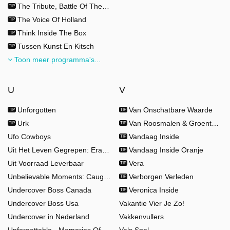
The Tribute, Battle Of The Bands
TIP
The Voice Of Holland
TIP
Think Inside The Box
TIP
Tussen Kunst En Kitsch
TIP
Toon meer programma's...
U
V
Unforgotten
Van Onschatbare Waarde
TIP
TIP
Urk
Van Roosmalen & Groenteman
TIP
TIP
Ufo Cowboys
Vandaag Inside
TIP
Uit Het Leven Gegrepen: Erasmus MC
Vandaag Inside Oranje
TIP
Uit Voorraad Leverbaar
Vera
TIP
Unbelievable Moments: Caught On Camera
Verborgen Verleden
TIP
Undercover Boss Canada
Veronica Inside
TIP
Undercover Boss Usa
Vakantie Vier Je Zo!
Undercover in Nederland
Vakkenvullers