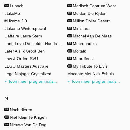
Lubach
Medisch Centrum West
TIP
TIP
#LikeMe
Meiden Die Rijden
TIP
#Likeme 2.0
Million Dollar Desert
TIP
#Likeme Winterspecial
Ministars
TIP
L'affaire Laura Stern
Mitchel Aan De Maas
TIP
Lang Leve De Liefde: Hoe Is Het Nu Met?
Mocronado's
TIP
Later Als Ik Groot Ben
Moltalk
TIP
Law & Order: SVU
Moordfeest
TIP
LEGO Masters Australië
My Tribute To Elvis
TIP
Lego Ninjago: Crystalized
Macdate Met Nick Eshuis
Toon meer programma's...
Toon meer programma's...
N
Nachtdieren
TIP
Niet Klein Te Krijgen
TIP
Nieuws Van De Dag
TIP