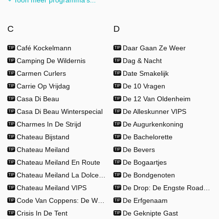
Toon meer programma's...
C
D
Café Kockelmann
Daar Gaan Ze Weer
TIP
TIP
Camping De Wildernis
Dag & Nacht
TIP
TIP
Carmen Curlers
Date Smakelijk
TIP
TIP
Carrie Op Vrijdag
De 10 Vragen
TIP
TIP
Casa Di Beau
De 12 Van Oldenheim
TIP
TIP
Casa Di Beau Winterspecial
De Alleskunner VIPS
TIP
TIP
Charmes In De Strijd
De Augurkenkoning
TIP
TIP
Chateau Bijstand
De Bachelorette
TIP
TIP
Chateau Meiland
De Bevers
TIP
TIP
Chateau Meiland En Route
De Bogaartjes
TIP
TIP
Chateau Meiland La Dolce Vita
De Bondgenoten
TIP
TIP
Chateau Meiland VIPS
De Drop: De Engste Roadtrip
TIP
TIP
Code Van Coppens: De Wraak Van De Belgen
De Erfgenaam
TIP
TIP
Crisis In De Tent
De Geknipte Gast
TIP
TIP