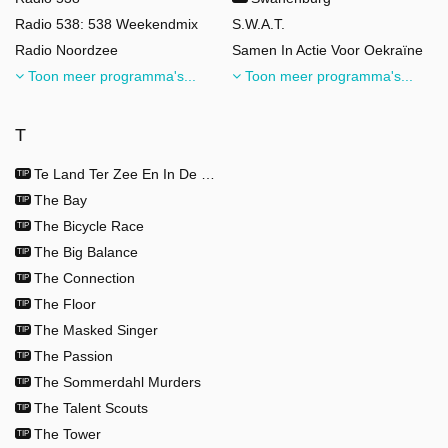
Radio 538: 538 Weekendmix
S.W.A.T.
Radio Noordzee
Samen In Actie Voor Oekraïne
Toon meer programma's...
Toon meer programma's...
T
Te Land Ter Zee En In De Lucht
TIP
The Bay
TIP
The Bicycle Race
TIP
The Big Balance
TIP
The Connection
TIP
The Floor
TIP
The Masked Singer
TIP
The Passion
TIP
The Sommerdahl Murders
TIP
The Talent Scouts
TIP
The Tower
TIP