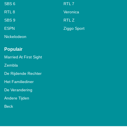
SBS 6
RTL 7
RTL 8
Veronica
SBS 9
RTL Z
ESPN
Ziggo Sport
Nickelodeon
Populair
Married At First Sight
Zembla
De Rijdende Rechter
Het Familiediner
De Verandering
Andere Tijden
Beck