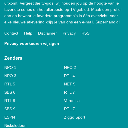
uitkomt. Vergeet die tv-gids: wij houden jou op de hoogte van je
favoriete series en het allerbeste op TV gebied. Maak een profiel
aan en bewaar je favoriete programma's in één overzicht. Voor
elke nieuwe aflevering krijg je van ons een e-mail. Superhandig!
Contact
Help
Disclaimer
Privacy
RSS
Privacy voorkeuren wijzigen
Zenders
NPO 1
NPO 2
NPO 3
RTL 4
RTL 5
NET 5
SBS 6
RTL 7
RTL 8
Veronica
SBS 9
RTL Z
ESPN
Ziggo Sport
Nickelodeon