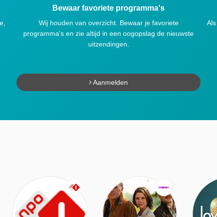
Bewaar favoriete programma's
e,
Wij houden van overzicht. Bewaar je favoriete
Als
programma's en zie altijd in een oogopslag de nieuwste
uitzendingen.
Aanmelden