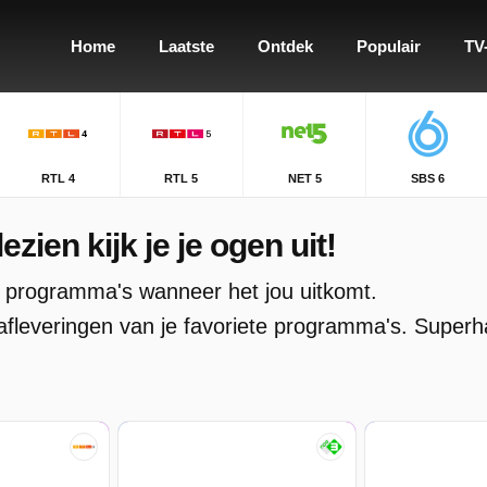
Home
Laatste
Ontdek
Populair
TV
RTL 4
RTL 5
NET 5
SBS 6
zien kijk je je ogen uit!
s en programma's wanneer het jou uitkomt.
afleveringen van je favoriete programma's. Superh