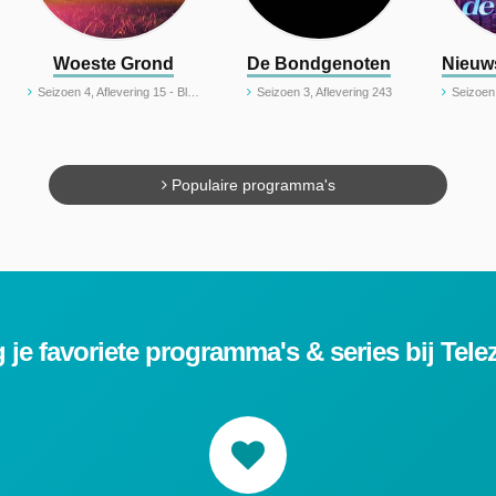
Woeste Grond
De Bondgenoten
Nieuw
Seizoen 4, Aflevering 15 - Blauwtong
Seizoen 3, Aflevering 243
Seizoen
Populaire programma's
 je favoriete programma's & series bij Tele