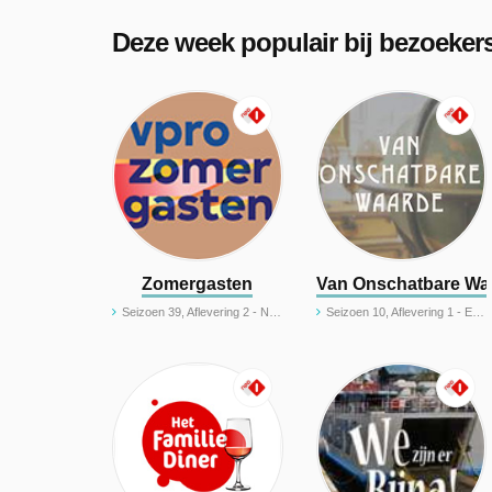
Deze week populair bij bezoeker
Zomergasten
Van Onschatbare Wa
Seizoen 39, Aflevering 2 - Nasrah Habiballah
Seizoen 10, Aflevering 1 - Eeuwenoude schatten en spraakmakende deals