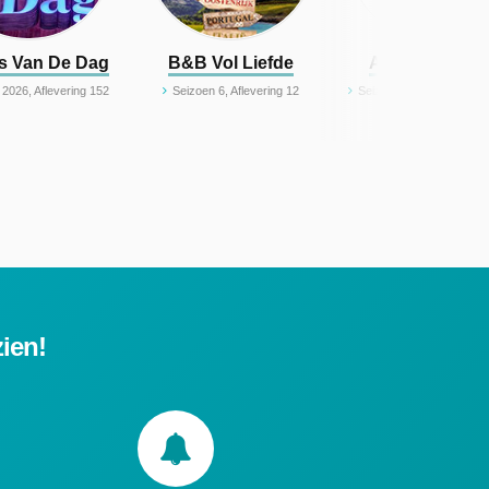
s Van De Dag
B&B Vol Liefde
After The Floo
 2026, Aflevering 152
Seizoen 6, Aflevering 12
Seizoen 2, Aflevering 3 - Crime: After the
zien!