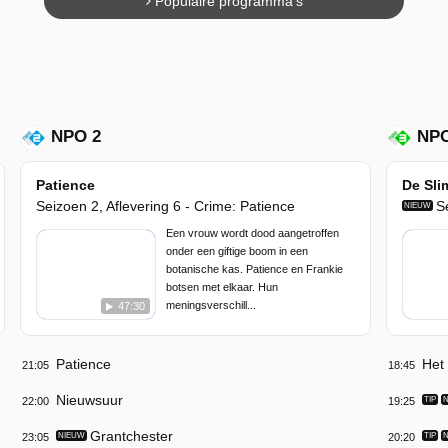
Populaire programma's
NPO 2
NPO
Patience
De Sli
Seizoen 2, Aflevering 6 - Crime: Patience
S
NIEUW
Een vrouw wordt dood aangetroffen
onder een giftige boom in een
botanische kas. Patience en Frankie
botsen met elkaar. Hun
meningsverschill...
47:30
Patience
Het
21:05
18:45
Nieuwsuur
22:00
19:25
TIP
Grantchester
23:05
NIEUW
20:20
TIP