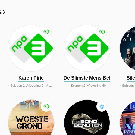
s
arde
Karen Pirie
De Slimste Mens België
Sil
Seizoen 2, Aflevering 2 - A Darker Domain (2/3)
Seizoen 2, Aflevering 40
Seizoen 28, A