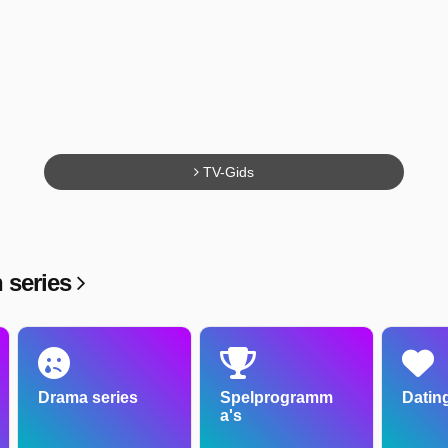
TV-Gids
 series
Drama series
Spelprogramm
Dating
a's