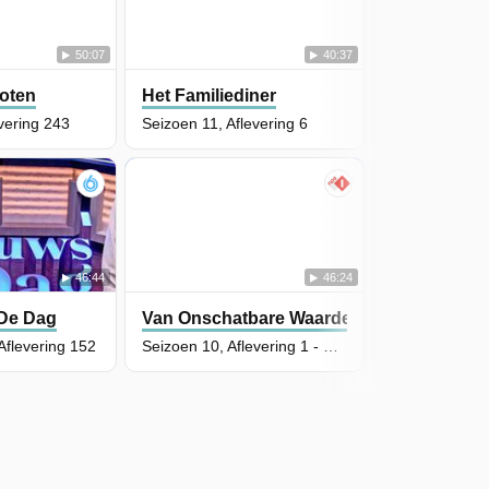
50:07
40:37
oten
Het Familiediner
B&B Vol Lie
vering 243
Seizoen 11, Aflevering 6
Seizoen 6, Afl
46:44
46:24
De Dag
Van Onschatbare Waarde
We Zijn Er B
Aflevering 152
Seizoen 10, Aflevering 1 - Eeuwenoude schatten en spraakmakende deals