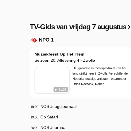
TV-Gids van vrijdag 7 augustus
NPO 1
Muziekfeest Op Het Plein
Seizoen 20, Aflevering 4 - Zwolle
Het grootste muziekspektakel van het
land strijkt neer in Zwolle. Verschillende
Nederlandstalige artiesten, waaronder
Dries Roelvink, Rober...
51:09
NOS Jeugdjournaal
19:00
Op Safari
19:00
NOS Journaal
20:00