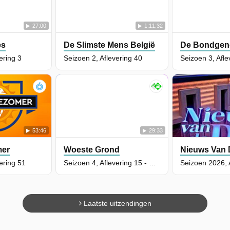
27:00
1:11:32
es
De Slimste Mens België
De Bondgen
ering 3
Seizoen 2, Aflevering 40
Seizoen 3, Afle
53:46
29:33
mer
Woeste Grond
Nieuws Van 
ering 51
Seizoen 4, Aflevering 15 - Blauwtong
Seizoen 2026, 
Laatste uitzendingen