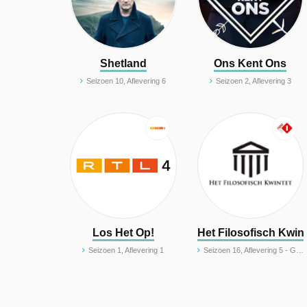
Shetland
Ons Kent Ons
Seizoen 10, Aflevering 6
Seizoen 2, Aflevering 3
Los Het Op!
Het Filosofisch Kwint
Seizoen 1, Aflevering 1
Seizoen 16, Aflevering 5 - Geloof en ongeloof