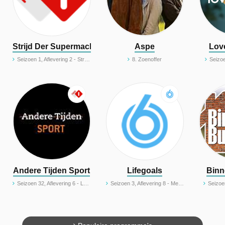
Strijd Der Supermachten
Aspe
Lov
Seizoen 1, Aflevering 2 - Strijd der supermachten: Amerika vs China
8. Zoenoffer
Seizoe
et
Andere Tijden Sport
Lifegoals
Binn
Seizoen 32, Aflevering 6 - Leontien van Moorsel en Jeannie Longo: De strijd gestaakt
Seizoen 3, Aflevering 8 - Meer vertrouwen in Feyenoord na ontslag van Persie: 'Waardeloze trainer!'
Seizoe