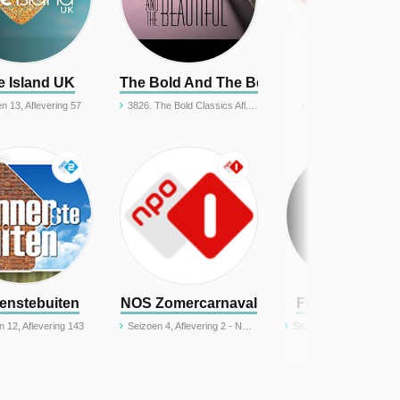
e Island UK
The Bold And The Beautiful (Classics)
Oh, Otto!
n 13, Aflevering 57
3826. The Bold Classics Afl. 3826
Seizoen 1, Aflevering
enstebuiten
NOS Zomercarnaval
FBI: Internation
n 12, Aflevering 143
Seizoen 4, Aflevering 2 - NOS Zomercarnaval Rotterdam 2026
Seizoen 4, Aflevering 18 - Lone 