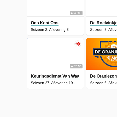
40:00
Ons Kent Ons
De Roelvinkj
Seizoen 2, Aflevering 3
Seizoen 5, Aflev
25:53
Keuringsdienst Van Waarde
De Oranjezo
Seizoen 27, Aflevering 19 - Thee met smaak
Seizoen 6, Aflev