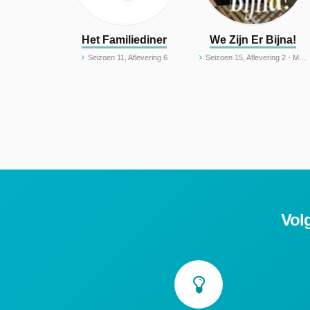
Het Familiediner
We Zijn Er Bijna!
Seizoen 11, Aflevering 6
Seizoen 15, Aflevering 2 - Moederdag en Sirtaki
Volg