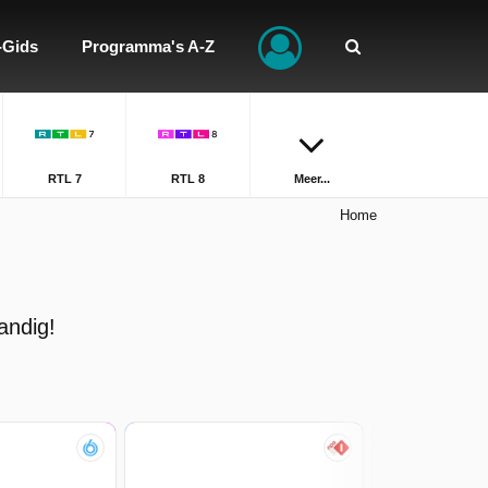
-Gids
Programma's A-Z
RTL 7
RTL 8
Meer...
Home
andig!