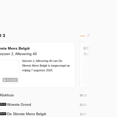
 3
RTL 4
mste Mens België
GTST Classics
eizoen 2, Aflevering 40
Seizoen 17, Aflever
Seizoen 2, Aflevering 40 van De
Slimste Mens België is toegevoegd op
vrijdag 7 augustus 2026.
1:11:32
22:00
 Klokhuis
RTL Boulevard
00:10
Woeste Grond
Editienl
NIEUW
01:01
De Slimste Mens België
The Beauty Quee
NIEUW
11:27