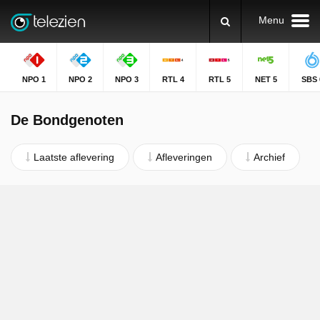
Menu
NPO 1
NPO 2
NPO 3
RTL 4
RTL 5
NET 5
SBS 
De Bondgenoten
Laatste aflevering
Afleveringen
Archief