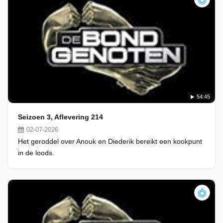
54:45
Seizoen 3, Aflevering 214
02-07-2026
Het geroddel over Anouk en Diederik bereikt een kookpunt
in de loods.