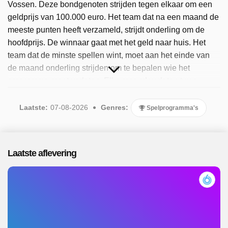
Vossen. Deze bondgenoten strijden tegen elkaar om een
geldprijs van 100.000 euro. Het team dat na een maand de
meeste punten heeft verzameld, strijdt onderling om de
hoofdprijs. De winnaar gaat met het geld naar huis. Het
team dat de minste spellen wint, moet aan het einde van
de maand onderling strijden om te bepalen wie het
programma moet verlaten. Elke maand verlaten twee
deelnemers het programma en worden vervangen door
nieuwe kandidaten. De presentatie is in handen van Jan
Laatste:
07-08-2026
Genres:
Spelprogramma's
Versteegh. Sinds 2025 is het populaire programma
beschikbaar. Er zijn 293 afleveringen uitgezonden, de
meest recente in augustus 2026.
Laatste aflevering