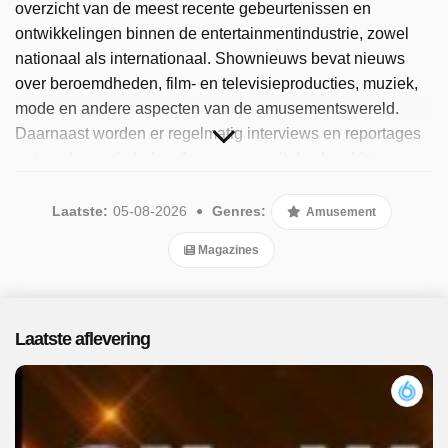
overzicht van de meest recente gebeurtenissen en
ontwikkelingen binnen de entertainmentindustrie, zowel
nationaal als internationaal. Shownieuws bevat nieuws
over beroemdheden, film- en televisieproducties, muziek,
mode en andere aspecten van de amusementswereld.
Daarnaast worden er regelmatig interviews en reportages
getoond, waarin bekende personen uit de showbizz aan
het woord komen. Sinds 2025 is het programma
beschikbaar. Er zijn 364 afleveringen uitgezonden, de
Laatste:
05-08-2026
Genres:
Amusement
meest recente in augustus 2026.
Magazines
Laatste aflevering