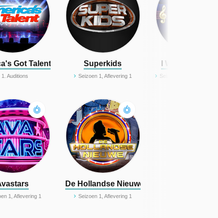
a's Got Talent
Superkids
I Want Your So
1. Auditions
Seizoen 1, Aflevering 1
Seizoen 1, Aflevering 1 - Sanne 
Avastars
De Hollandse Nieuwe: Wie Wordt Dé Vol
en 1, Aflevering 1
Seizoen 1, Aflevering 1