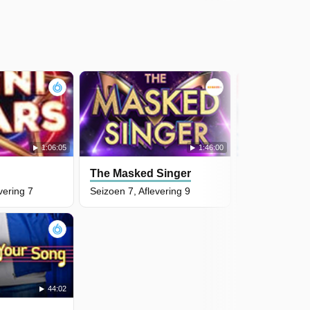
1:06:05
1:46:00
The Masked Singer
Holland's G
vering 7
Seizoen 7, Aflevering 9
Seizoen 13, Af
44:02