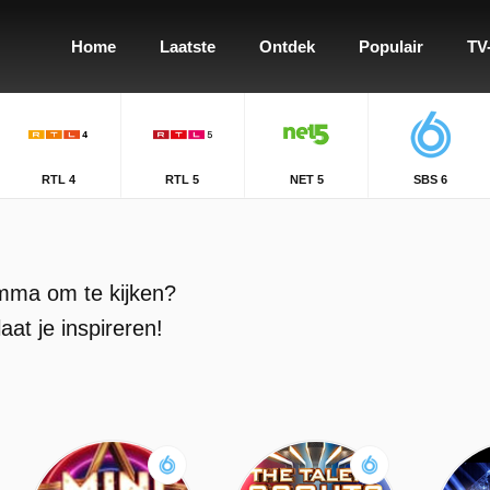
Home
Laatste
Ontdek
Populair
TV
RTL 4
RTL 5
NET 5
SBS 6
mma om te kijken?
at je inspireren!