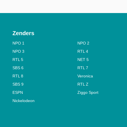
Zenders
NPO 1
NPO 2
NPO 3
RTL 4
RTL 5
NET 5
SBS 6
RTL 7
RTL 8
Veronica
SBS 9
RTL Z
ESPN
Ziggo Sport
Nickelodeon