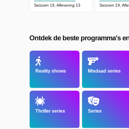
Seizoen 19, Aflevering 13
Seizoen 19, Afl
Ontdek de beste programma's en
Reality shows
Misdaad series
Thriller series
Series