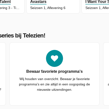
zanger Van Nederland?
Talent
Avastars
I Want Your
Seizoen 1, Aflevering 3 - Tino Martin & Samantha Steenwijk / Donnie & Qucee
Seizoen 1, Aflevering 6
eries bij Telezien!
Bewaar favoriete programma's
Wij houden van overzicht. Bewaar je favoriete
programma's en zie altijd in een oogopslag de
?
nieuwste uitzendingen.