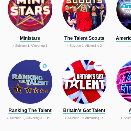
Ministars
The Talent Scouts
Americ
Seizoen 1, Aflevering 1
Seizoen 1, Aflevering 2
Ranking The Talent
Britain's Got Talent
Seizoen 1, Aflevering 3 - Tino Martin & Samantha Steenwijk / Donnie & Qucee
Seizoen 19, Aflevering 14
Seizo