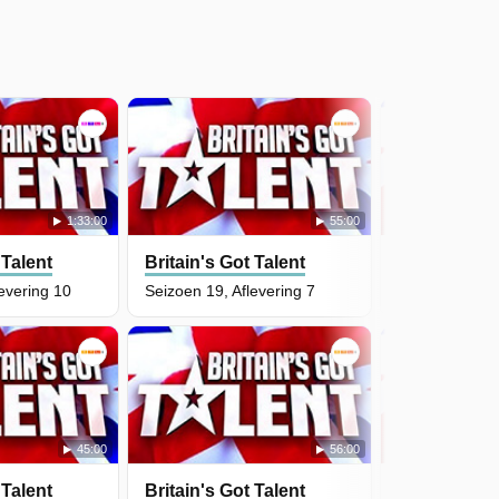
1:33:00
55:00
 Talent
Britain's Got Talent
Britain's Go
evering 10
Seizoen 19, Aflevering 7
Seizoen 19, Af
45:00
56:00
 Talent
Britain's Got Talent
Britain's Go