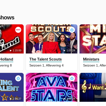
 shows
1:15:00
1:07:24
 Holland
The Talent Scouts
Ministars
vering 8
Seizoen 1, Aflevering 4
Seizoen 1, Afle
1:05:27
1:01:24