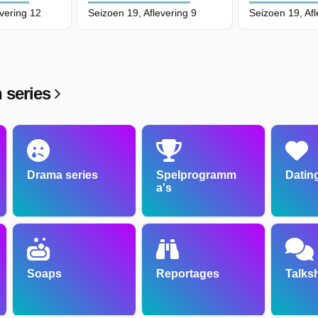
evering 12
Seizoen 19, Aflevering 9
Seizoen 19, Afl
 series
Drama series
Spelprogramm
Dating
a's
Soaps
Reportages
Talks