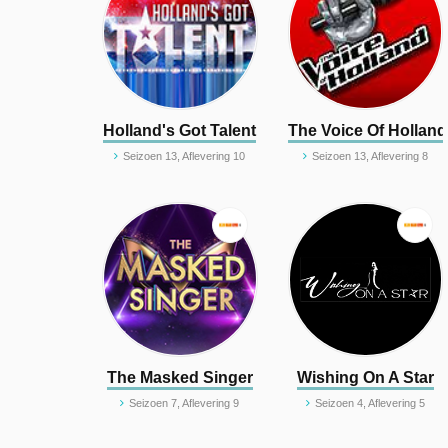
Holland's Got Talent
The Voice Of Holland
Seizoen 13, Aflevering 10
Seizoen 13, Aflevering 8
The Masked Singer
Wishing On A Star
Seizoen 7, Aflevering 9
Seizoen 4, Aflevering 5