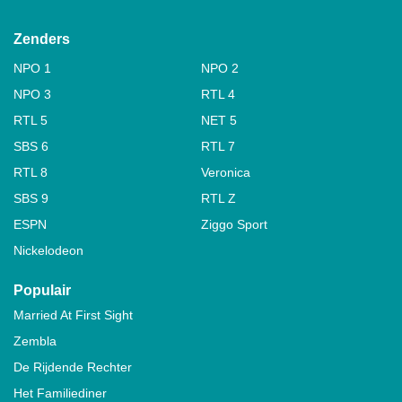
Zenders
NPO 1
NPO 2
NPO 3
RTL 4
RTL 5
NET 5
SBS 6
RTL 7
RTL 8
Veronica
SBS 9
RTL Z
ESPN
Ziggo Sport
Nickelodeon
Populair
Married At First Sight
Zembla
De Rijdende Rechter
Het Familiediner