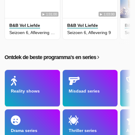
1:01:00
1:03:00
B&B Vol Liefde
B&B Vol Liefde
B&B 
Seizoen 6, Aflevering 10
Seizoen 6, Aflevering 9
Seizo
Ontdek de beste programma's en series
Reality shows
Misdaad series
Spe
Drama series
Thriller series
Amu