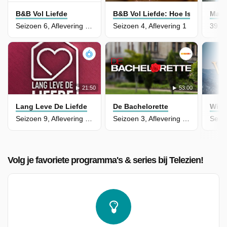
B&B Vol Liefde
B&B Vol Liefde: Hoe Is Het Nu M
Marri
Seizoen 6, Aflevering 12
Seizoen 4, Aflevering 1
21:50
53:00
Lang Leve De Liefde
De Bachelorette
Wint
Seizoen 9, Aflevering 115
Seizoen 3, Aflevering 13
Volg je favoriete programma's & series bij Telezien!