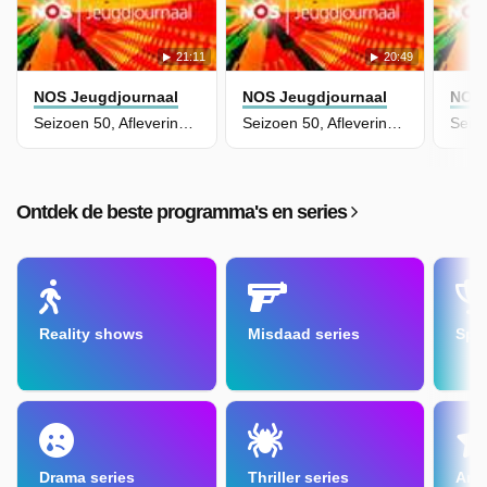
21:11
20:49
NOS Jeugdjournaal
NOS Jeugdjournaal
NOS 
Seizoen 50, Aflevering 215
Seizoen 50, Aflevering 214
Ontdek de beste programma's en series
Reality shows
Misdaad series
Spe
Drama series
Thriller series
Amu