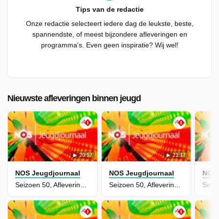
Tips van de redactie
Onze redactie selecteert iedere dag de leukste, beste,
spannendste, of meest bijzondere afleveringen en
programma's. Even geen inspiratie? Wij wel!
Nieuwste afleveringen binnen jeugd
20:57
21:17
NOS Jeugdjournaal
NOS Jeugdjournaal
NOS 
Seizoen 50, Aflevering 217
Seizoen 50, Aflevering 216