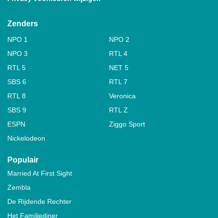
Zenders
NPO 1
NPO 2
NPO 3
RTL 4
RTL 5
NET 5
SBS 6
RTL 7
RTL 8
Veronica
SBS 9
RTL Z
ESPN
Ziggo Sport
Nickelodeon
Populair
Married At First Sight
Zembla
De Rijdende Rechter
Het Familiediner