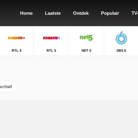
Home
Laatste
Ontdek
Populair
TV
RTL 4
RTL 5
NET 5
SBS 6
Archief