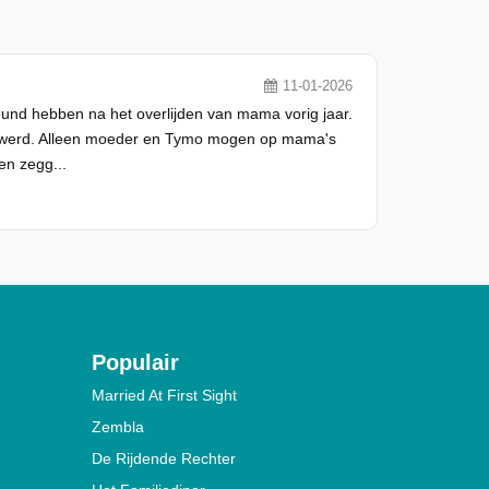
11-01-2026
eund hebben na het overlijden van mama vorig jaar.
r werd. Alleen moeder en Tymo mogen op mama's
en zegg...
Populair
Married At First Sight
Zembla
De Rijdende Rechter