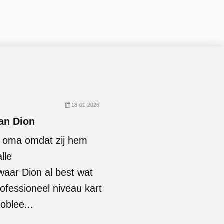
18-01-2026
van Dion
n oma omdat zij hem
lle
waar Dion al best wat
rofessioneel niveau kart
oblee...