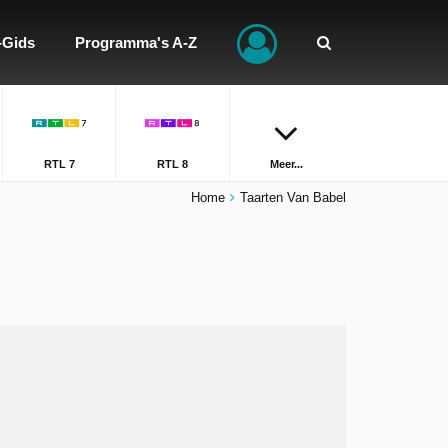
-Gids
Programma's A-Z
RTL 7
RTL 8
Meer...
Home
Taarten Van Babel