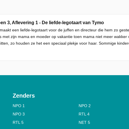
en 3, Aflevering 1 - De liefde-legotaart van Tymo
aakt een liefde-legotaart voor de juffen en directeur die hem zo gest
as met zijn mama en moeder op vakantie toen mama niet meer wakke
zitten, zo houden ze het een speciaal plekje voor haar. Sommige kinder
Zenders
NPO 1
NPO 2
NPO 3
RTL 4
RTL 5
NET 5