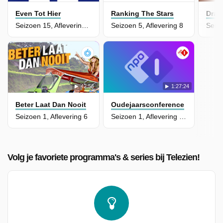
Even Tot Hier
Ranking The Stars
Draa
Seizoen 15, Aflevering 7
Seizoen 5, Aflevering 8
42:56
1:27:24
Beter Laat Dan Nooit
Oudejaarsconference
Seizoen 1, Aflevering 6
Seizoen 1, Aflevering 18 - Peter Pannekoek (2025)
Volg je favoriete programma's & series bij Telezien!