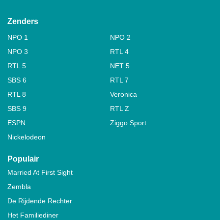
Zenders
NPO 1
NPO 2
NPO 3
RTL 4
RTL 5
NET 5
SBS 6
RTL 7
RTL 8
Veronica
SBS 9
RTL Z
ESPN
Ziggo Sport
Nickelodeon
Populair
Married At First Sight
Zembla
De Rijdende Rechter
Het Familiediner