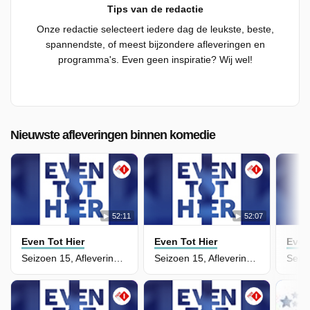
Tips van de redactie
Onze redactie selecteert iedere dag de leukste, beste,
spannendste, of meest bijzondere afleveringen en
programma's. Even geen inspiratie? Wij wel!
Nieuwste afleveringen binnen komedie
52:11
52:07
Even Tot Hier
Even Tot Hier
Even
Seizoen 15, Aflevering 7
Seizoen 15, Aflevering 6