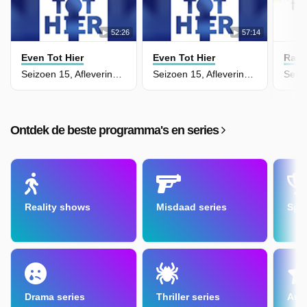
52:26
57:14
Even Tot Hier
Even Tot Hier
Rank
Seizoen 15, Aflevering 5
Seizoen 15, Aflevering 4
Seizo
Ontdek de beste programma's en series
Reality shows
Misdaad series
Spe
Drama series
Thriller series
Amu