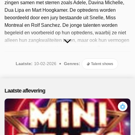
zingen samen met sterren zoals Adele, Davina Michelle,
Dua Lipa en Mart Hoogkamer. De optredens worden
beoordeeld door een jury bestaande uit Snelle, Miss
Montreal en Rolf Sanchez. De jonge talenten worden
begeleid en voorbereid op hun optredens, waarbij ze niet
alleen hun zangkwaliteiten tonen, maar ook hun vermogen
om samen te werken met ervaren artiesten. De presentatie
van het programma is in handen van Wendy van Dijk.
Sinds 2026 is het populaire programma beschikbaar. Er
Laatste:
10-02-2026
Genres:
Talent shows
zijn 7 afleveringen uitgezonden, de meest recente in
februari 2026.
Laatste aflevering