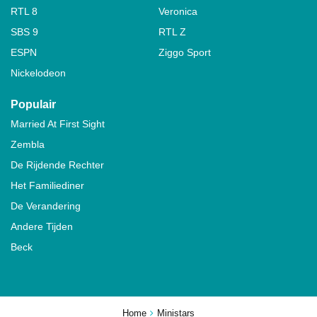
RTL 8
Veronica
SBS 9
RTL Z
ESPN
Ziggo Sport
Nickelodeon
Populair
Married At First Sight
Zembla
De Rijdende Rechter
Het Familiediner
De Verandering
Andere Tijden
Beck
Home
Ministars