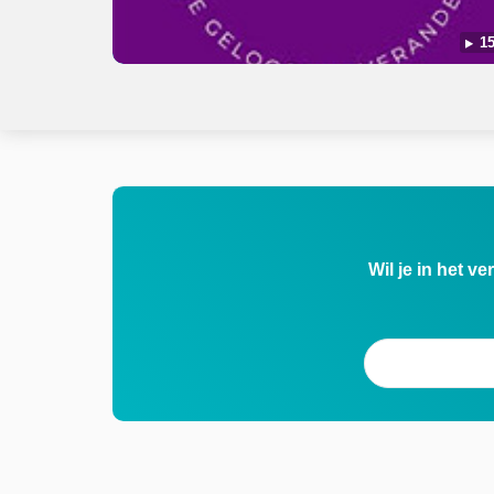
15
Wil je in het v