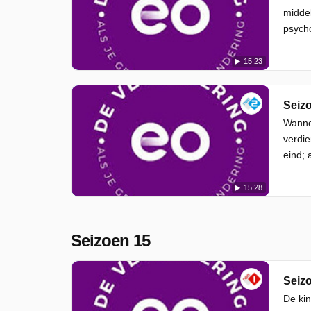
middel
psycho
15:23
Seizo
Wannee
verdie
eind; 
15:28
Seizoen 15
Seizo
De kin