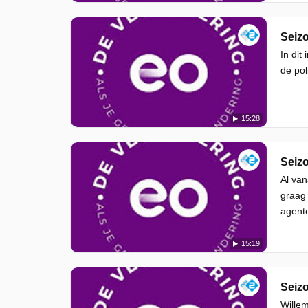
Seizo
In dit
de pol
15:28
Seizo
Al van
graag 
agente
15:19
Seizo
Willem