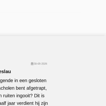
30-05-2026
eslau
egende in een gesloten
 scholen bent afgetrapt,
ruiten ingooit? Dit is
f jaar verdient hij zijn