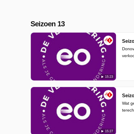
Seizoen 13
Seizo
Donova
verkoo
15:23
Seizo
Wat ge
terech
15:27