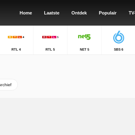
Home
Laatste
Ontdek
Populair
TV
RTL 4
RTL 5
NET 5
SBS 6
Archief