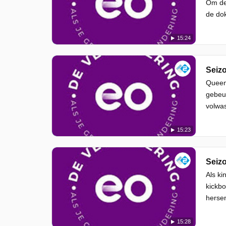
Om de 
de dok
15:24
Seizo
Queen 
gebeur
volwas
15:23
Seizo
Als ki
kickbo
hersen
15:28