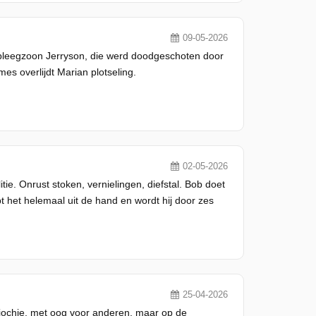
09-05-2026
r pleegzoon Jerryson, die werd doodgeschoten door
mes overlijdt Marian plotseling.
02-05-2026
itie. Onrust stoken, vernielingen, diefstal. Bob doet
pt het helemaal uit de hand en wordt hij door zes
25-04-2026
ig jochie, met oog voor anderen, maar op de