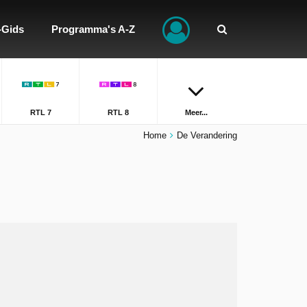
-Gids
Programma's A-Z
RTL 7
RTL 8
Meer...
Home
De Verandering