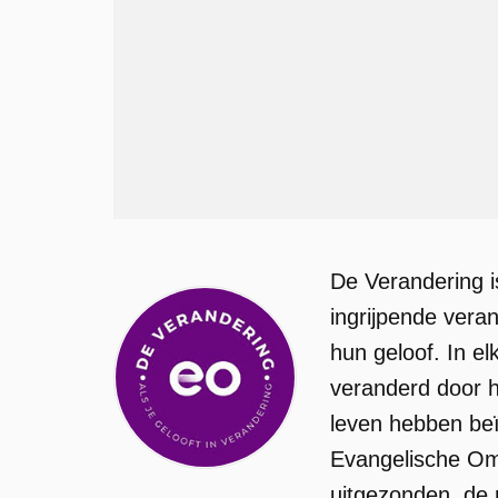
De Verandering 
ingrijpende ver
hun geloof. In e
veranderd door h
leven hebben beï
Evangelische Omr
uitgezonden, de 