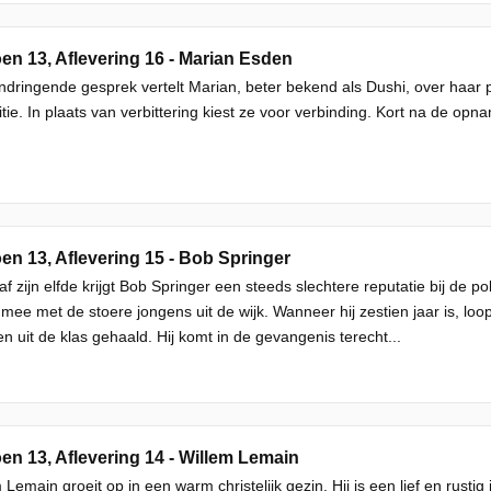
en 13, Aflevering 16 - Marian Esden
 indringende gesprek vertelt Marian, beter bekend als Dushi, over haa
itie. In plaats van verbittering kiest ze voor verbinding. Kort na de opna
en 13, Aflevering 15 - Bob Springer
af zijn elfde krijgt Bob Springer een steeds slechtere reputatie bij de pol
mee met de stoere jongens uit de wijk. Wanneer hij zestien jaar is, loo
n uit de klas gehaald. Hij komt in de gevangenis terecht...
en 13, Aflevering 14 - Willem Lemain
 Lemain groeit op in een warm christelijk gezin. Hij is een lief en rust