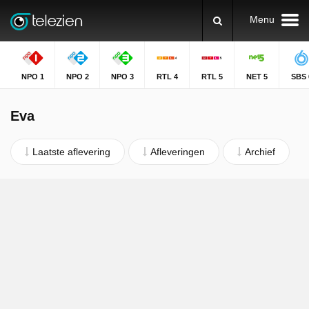
Menu
NPO 1
NPO 2
NPO 3
RTL 4
RTL 5
NET 5
SBS 
Eva
Laatste aflevering
Afleveringen
Archief