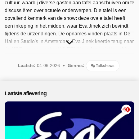
cultuur, waarbij diverse gasten aan tafel aanschuiven om te
discussiëren over actuele onderwerpen. Die tafel is een
opvallend kenmerk van de show: deze ovale tafel heeft
een inkeping in het midden, waar Eva Jinek zich bevindt
tijdens de uitzendingen. De opnames vinden plaats in De
Hallen Studio's in Amsterdam. Eva Jinek keerde terug naar
de NPO na haar contract bij RTL Nederland niet te hebben
verlengd. De talkshow Eva vervangt Sophie & Jeroen van
BNNVARA, dat naar de late avond is verhuisd. Sinds 2025
Laatste:
04-06-2026
Genres:
Talkshows
is het populaire programma beschikbaar. Er zijn 76
afleveringen uitgezonden, de meest recente in juni 2026.
Laatste aflevering