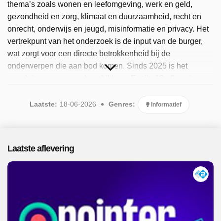
thema’s zoals wonen en leefomgeving, werk en geld,
gezondheid en zorg, klimaat en duurzaamheid, recht en
onrecht, onderwijs en jeugd, misinformatie en privacy. Het
vertrekpunt van het onderzoek is de input van de burger,
wat zorgt voor een directe betrokkenheid bij de
onderwerpen die aan bod komen. Sinds 2025 is het
populaire programma beschikbaar. Er zijn 12 afleveringen
uitgezonden, de meest recente in juni 2026.
Laatste:
18-06-2026
Genres:
Informatief
Laatste aflevering