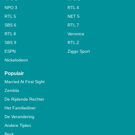
NPO 3
RTL 4
RTL 5
NET 5
SBS 6
RTL 7
RTL 8
Veronica
SBS 9
RTL Z
ESPN
Ziggo Sport
Nickelodeon
Populair
Married At First Sight
Zembla
De Rijdende Rechter
Het Familiediner
De Verandering
Andere Tijden
Beck