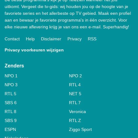
uitkomt. Vergeet die tv-gids: wij houden jou op de hoogte van je
favoriete series en het allerbeste op TV gebied. Maak een profiel
aan en bewaar je favoriete programma's in één overzicht. Voor
elke nieuwe aflevering krijg je van ons een e-mail. Superhandig!
Contact
Help
Disclaimer
Privacy
RSS
Privacy voorkeuren wijzigen
Zenders
NPO 1
NPO 2
NPO 3
RTL 4
RTL 5
NET 5
SBS 6
RTL 7
RTL 8
Veronica
SBS 9
RTL Z
ESPN
Ziggo Sport