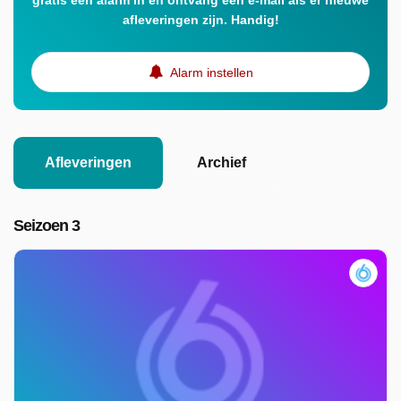
gratis een alarm in en ontvang een e-mail als er nieuwe
afleveringen zijn. Handig!
Alarm instellen
Afleveringen
Archief
Seizoen 3