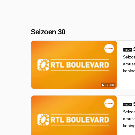
Seizoen 30
NIEUW
Seizoe
amuse
koning
38:00
NIEUW
Seizo
amuse
koning