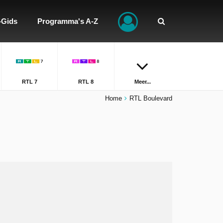
-Gids
Programma's A-Z
RTL 7
RTL 8
Meer...
Home
RTL Boulevard