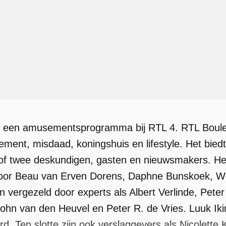
s een amusementsprogramma bij RTL 4. RTL Boule
ment, misdaad, koningshuis en lifestyle. Het biedt
 of twee deskundigen, gasten en nieuwsmakers. H
oor Beau van Erven Dorens, Daphne Bunskoek, W
en vergezeld door experts als Albert Verlinde, Pete
John van den Heuvel en Peter R. de Vries. Luuk Iki
d. Ten slotte zijn ook verslaggevers als Nicolette 