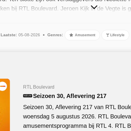
ken bij RTL Boulevard. Jeroen Kijk in de Vegte is
Sinds 2025 is het programma beschikbaar. Er zijn 
tus 2026.
Laatste:
05-08-2026
Genres:
Amusement
Lifestyle
RTL Boulevard
Seizoen 30, Aflevering 217
NIEUW
Seizoen 30, Aflevering 217 van RTL Boul
woensdag 5 augustus 2026. RTL Boulevar
amusementsprogramma bij RTL 4. RTL Bo