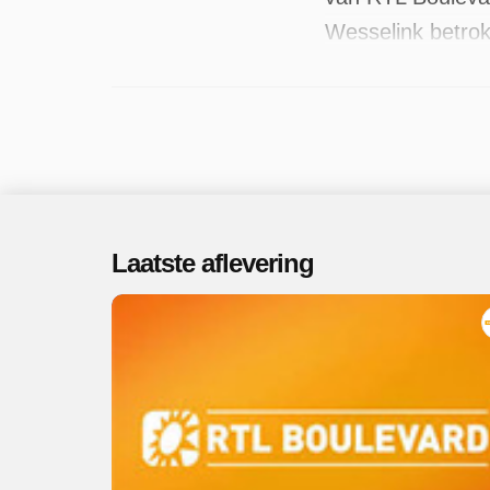
Wesselink betrok
als voice-over. 
recente in augus
Laatste aflevering