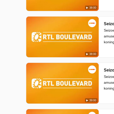
38:00
Seizo
Seizoe
amuse
koning
38:00
Seizo
Seizoe
amuse
koning
39:00