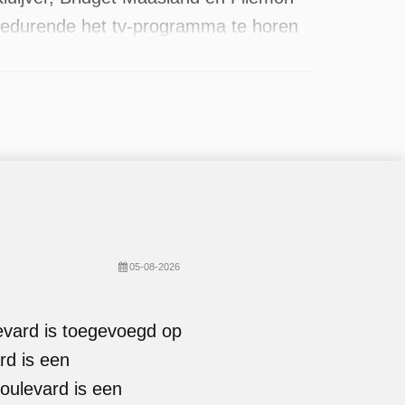
 gedurende het tv-programma te horen
360 afleveringen uitgezonden, de meest
05-08-2026
evard is toegevoegd op
d is een
ulevard is een