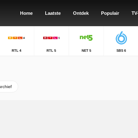
Home
Laatste
Ontdek
Populair
TV
RTL 4
RTL 5
NET 5
SBS 6
Archief