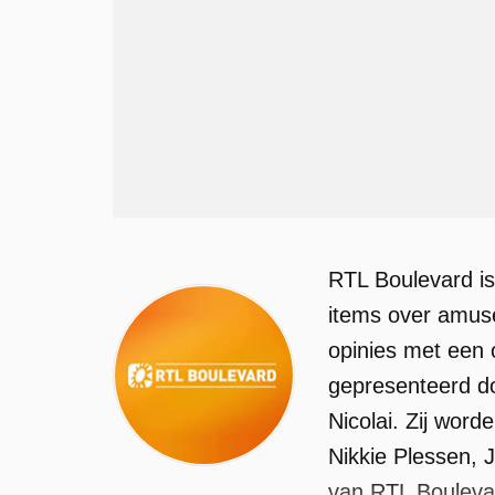
RTL Boulevard i
items over amuse
opinies met een
gepresenteerd d
Nicolai. Zij word
Nikkie Plessen, 
van RTL Boulevar