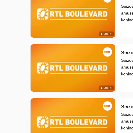
Seizoe
amuse
koning
38:00
Seizo
Seizoe
amuse
koning
38:00
Seizo
Seizoe
amuse
koning