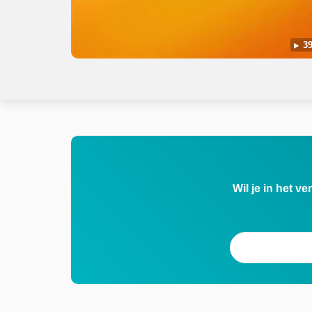
39
Wil je in het v