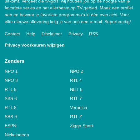
uitkomt. Vergeet die tv-gids: wij houden jou op de hoogte van je
favoriete series en het allerbeste op TV gebied. Maak een profiel
aan en bewaar je favoriete programma's in één overzicht. Voor
elke nieuwe aflevering krijg je van ons een e-mail. Superhandig!
Contact
Help
Disclaimer
Privacy
RSS
Privacy voorkeuren wijzigen
Zenders
NPO 1
NPO 2
NPO 3
RTL 4
RTL 5
NET 5
SBS 6
RTL 7
RTL 8
Veronica
SBS 9
RTL Z
ESPN
Ziggo Sport
Nickelodeon