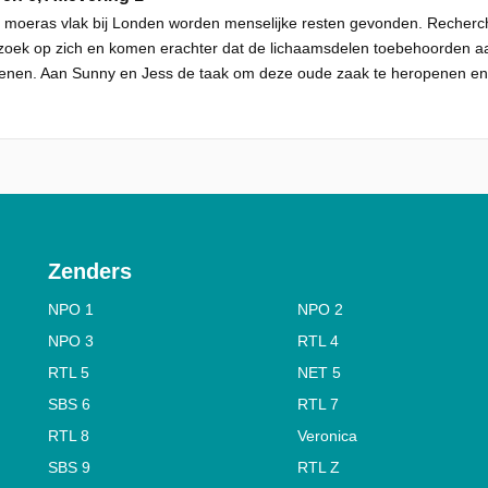
n moeras vlak bij Londen worden menselijke resten gevonden. Reche
oek op zich en komen erachter dat de lichaamsdelen toebehoorden aa
nen. Aan Sunny en Jess de taak om deze oude zaak te heropenen en aa
Zenders
NPO 1
NPO 2
NPO 3
RTL 4
RTL 5
NET 5
SBS 6
RTL 7
RTL 8
Veronica
SBS 9
RTL Z