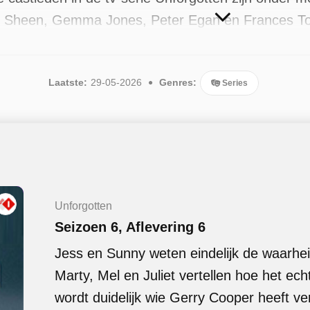
h Sheen, Gemma Jones, Peter Egan en Frances Tome
kbaar. Er zijn 6 afleveringen uitgezonden, de mee
Laatste:
29-05-2026
Genres:
Series
Unforgotten
Seizoen 6, Aflevering 6
Jess en Sunny weten eindelijk de waarheid
Marty, Mel en Juliet vertellen hoe het ech
wordt duidelijk wie Gerry Cooper heeft 