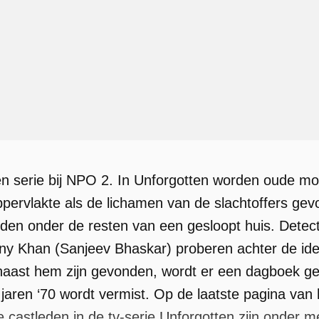
en serie bij NPO 2. In Unforgotten worden oude 
ervlakte als de lichamen van de slachtoffers gev
den onder de resten van een gesloopt huis. Detect
ny Khan (Sanjeev Bhaskar) proberen achter de ide
 naast hem zijn gevonden, wordt er een dagboek gev
de jaren ‘70 wordt vermist. Op de laatste pagina va
 castleden in de tv-serie Unforgotten zijn onder m