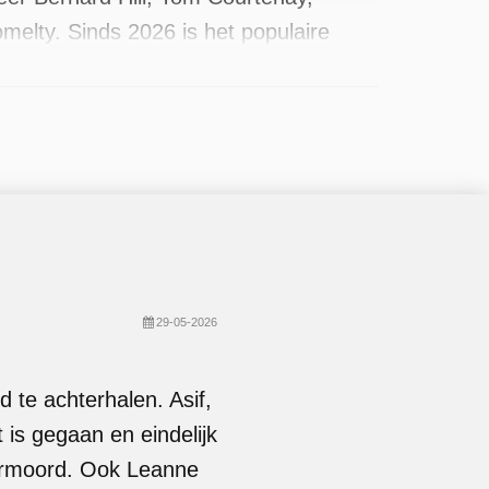
lty. Sinds 2026 is het populaire
st recente in mei 2026.
29-05-2026
 te achterhalen. Asif,
t is gegaan en eindelijk
vermoord. Ook Leanne