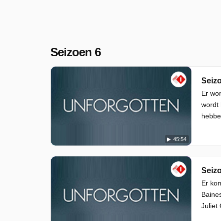
Seizoen 6
Seizo
Er wor
wordt 
hebbe
45:54
Seizo
Er kom
Baines
Juliet