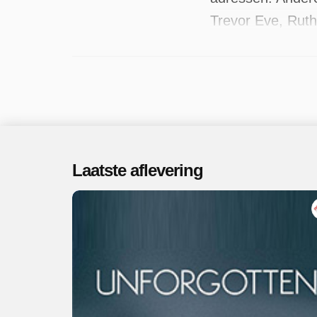
Trevor Eve, Rut
programma beschi
Laatste aflevering