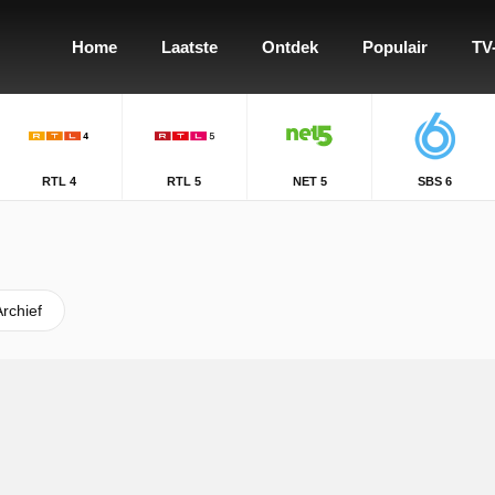
Home
Laatste
Ontdek
Populair
TV
RTL 4
RTL 5
NET 5
SBS 6
Archief