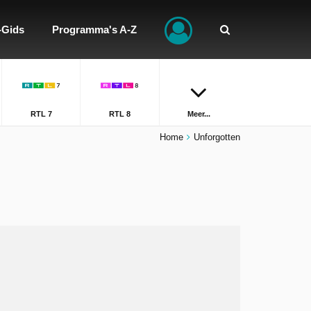
-Gids
Programma's A-Z
RTL 7
RTL 8
Meer...
Home
Unforgotten