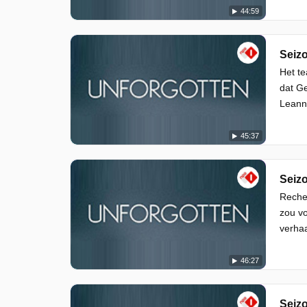
44:59
Seizo
Het te
dat Ge
Leanne
45:37
Seizo
Recher
zou vo
verhaa
46:27
Seizo