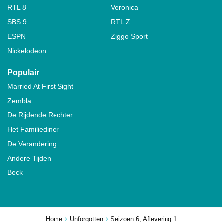
RTL 8
Veronica
SBS 9
RTL Z
ESPN
Ziggo Sport
Nickelodeon
Populair
Married At First Sight
Zembla
De Rijdende Rechter
Het Familiediner
De Verandering
Andere Tijden
Beck
Home
Unforgotten
Seizoen 6, Aflevering 1