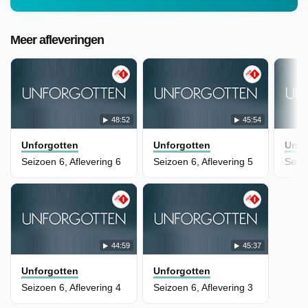
Meer afleveringen
48:52
45:54
Unforgotten
Unforgotten
Unfo
Seizoen 6, Aflevering 6
Seizoen 6, Aflevering 5
Seizo
44:59
45:37
Unforgotten
Unforgotten
Seizoen 6, Aflevering 4
Seizoen 6, Aflevering 3