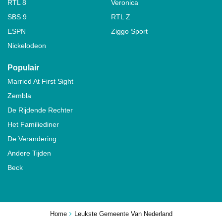
RTL 8
Veronica
SBS 9
RTL Z
ESPN
Ziggo Sport
Nickelodeon
Populair
Married At First Sight
Zembla
De Rijdende Rechter
Het Familiediner
De Verandering
Andere Tijden
Beck
Home
Leukste Gemeente Van Nederland