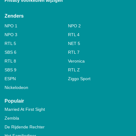
Privacy voorkeuren wijzigen
Zenders
NPO 1
NPO 2
NPO 3
RTL 4
RTL 5
NET 5
SBS 6
RTL 7
RTL 8
Veronica
SBS 9
RTL Z
ESPN
Ziggo Sport
Nickelodeon
Populair
Married At First Sight
Zembla
De Rijdende Rechter
Het Familiediner