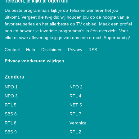
Telezien, je kijkt je ogen uit!
De beste programma's kijk je op Telezien wanneer het jou
uitkomt. Vergeet die tv-gids: wij houden jou op de hoogte van je
favoriete series en het allerbeste op TV gebied. Maak een profiel
aan en bewaar je favoriete programma's in één overzicht. Voor
elke nieuwe aflevering krijg je van ons een e-mail. Superhandig!
Contact
Help
Disclaimer
Privacy
RSS
Privacy voorkeuren wijzigen
Zenders
NPO 1
NPO 2
NPO 3
RTL 4
RTL 5
NET 5
SBS 6
RTL 7
RTL 8
Veronica
SBS 9
RTL Z