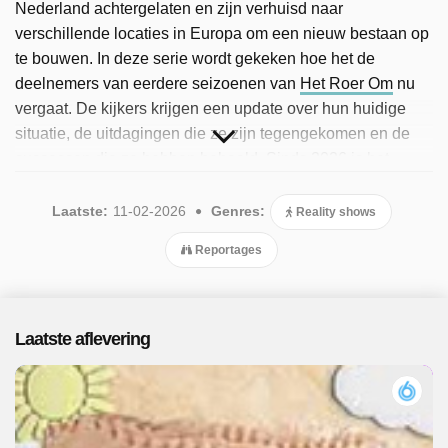
Nederland achtergelaten en zijn verhuisd naar
verschillende locaties in Europa om een nieuw bestaan op
te bouwen. In deze serie wordt gekeken hoe het de
deelnemers van eerdere seizoenen van
Het Roer Om
nu
vergaat. De kijkers krijgen een update over hun huidige
situatie, de uitdagingen die ze zijn tegengekomen en de
successen die ze hebben behaald. Sinds 2026 is het
populaire programma beschikbaar. Er zijn 6 afleveringen
uitgezonden, de meest recente in februari 2026.
Laatste:
11-02-2026
Genres:
Reality shows
Reportages
Laatste aflevering