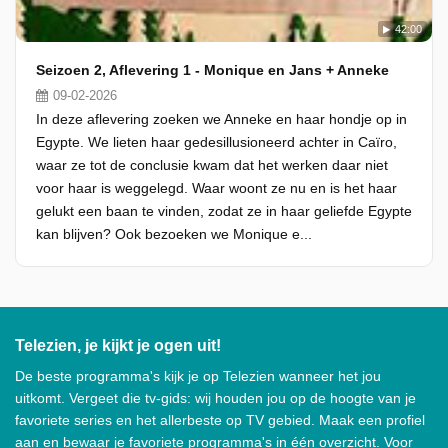
42:00
Seizoen 2, Aflevering 1 - Monique en Jans + Anneke
09-02-2026
In deze aflevering zoeken we Anneke en haar hondje op in
Egypte. We lieten haar gedesillusioneerd achter in Caïro,
waar ze tot de conclusie kwam dat het werken daar niet
voor haar is weggelegd. Waar woont ze nu en is het haar
gelukt een baan te vinden, zodat ze in haar geliefde Egypte
kan blijven? Ook bezoeken we Monique e...
Telezien, je kijkt je ogen uit!
De beste programma's kijk je op Telezien wanneer het jou
uitkomt. Vergeet die tv-gids: wij houden jou op de hoogte van je
favoriete series en het allerbeste op TV gebied. Maak een profiel
aan en bewaar je favoriete programma's in één overzicht. Voor