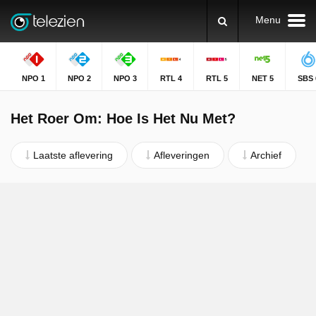
Menu
NPO 1
NPO 2
NPO 3
RTL 4
RTL 5
NET 5
SBS 
Het Roer Om: Hoe Is Het Nu Met?
Laatste aflevering
Afleveringen
Archief