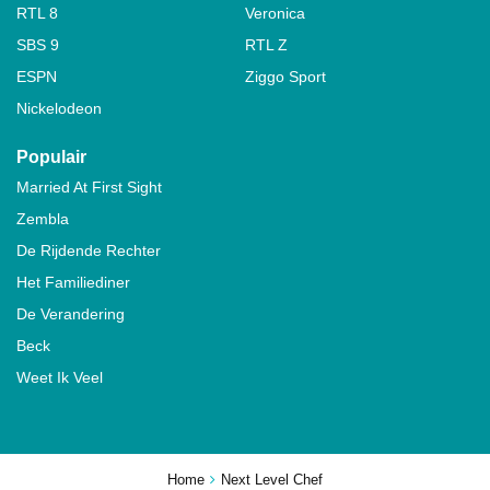
RTL 8
Veronica
SBS 9
RTL Z
ESPN
Ziggo Sport
Nickelodeon
Populair
Married At First Sight
Zembla
De Rijdende Rechter
Het Familiediner
De Verandering
Beck
Weet Ik Veel
Home
Next Level Chef