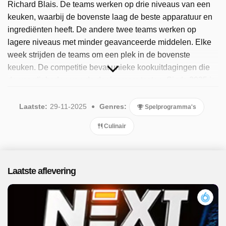
Richard Blais. De teams werken op drie niveaus van een
keuken, waarbij de bovenste laag de beste apparatuur en
ingrediënten heeft. De andere twee teams werken op
lagere niveaus met minder geavanceerde middelen. Elke
week strijden de teams om een plek in de bovenste
keuken. De competitie bevat unieke kookuitdagingen die
de vaardigheden van de deelnemers testen. Sinds 2025 is
het programma beschikbaar. Er zijn 10 afleveringen
uitgezonden, de meest recente in november 2025.
Laatste:
29-11-2025
Genres:
Spelprogramma's
Culinair
Laatste aflevering