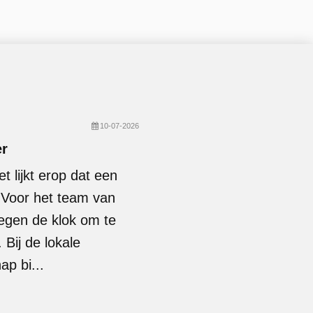
10-07-2026
er
t lijkt erop dat een
. Voor het team van
egen de klok om te
Bij de lokale
p bi...