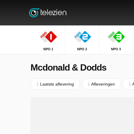
NPO 1
NPO 2
NPO 3
Mcdonald & Dodds
Laatste aflevering
Afleveringen