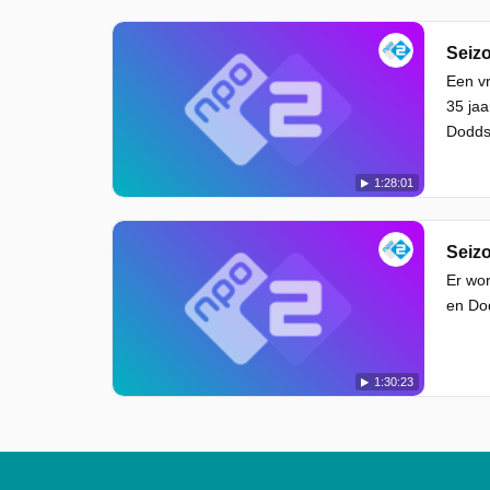
Seizo
Een vr
35 jaa
Dodds 
1:28:01
Seizo
Er wor
en Dod
1:30:23