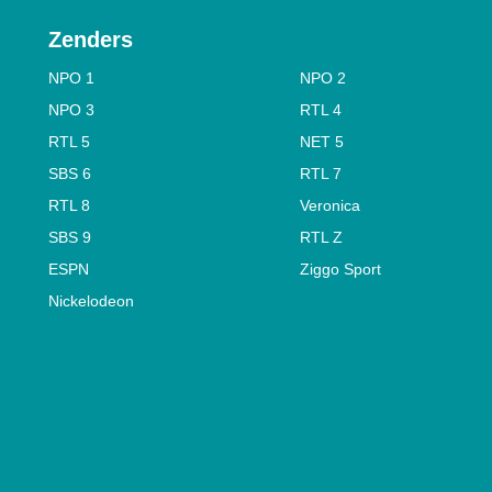
Zenders
NPO 1
NPO 2
NPO 3
RTL 4
RTL 5
NET 5
SBS 6
RTL 7
RTL 8
Veronica
SBS 9
RTL Z
ESPN
Ziggo Sport
Nickelodeon