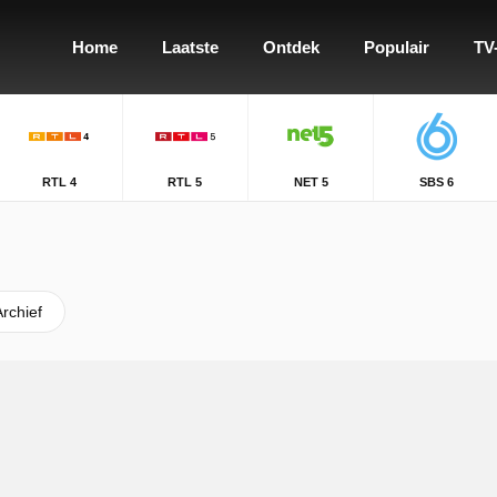
Home
Laatste
Ontdek
Populair
TV
RTL 4
RTL 5
NET 5
SBS 6
Archief