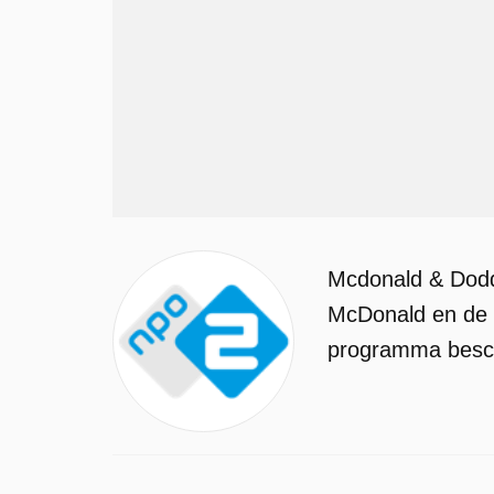
Mcdonald & Dodds
McDonald en de t
programma beschi