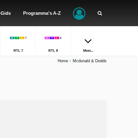
-Gids
Programma's A-Z
RTL 7
RTL 8
Meer...
Home
Mcdonald & Dodds