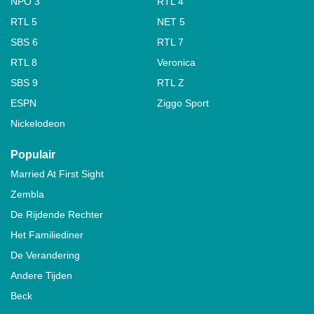
NPO 3
RTL 4
RTL 5
NET 5
SBS 6
RTL 7
RTL 8
Veronica
SBS 9
RTL Z
ESPN
Ziggo Sport
Nickelodeon
Populair
Married At First Sight
Zembla
De Rijdende Rechter
Het Familiediner
De Verandering
Andere Tijden
Beck