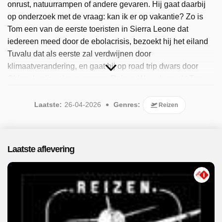
onrust, natuurrampen of andere gevaren. Hij gaat daarbij
op onderzoek met de vraag: kan ik er op vakantie? Zo is
Tom een van de eerste toeristen in Sierra Leone dat
iedereen meed door de ebolacrisis, bezoekt hij het eiland
Tuvalu dat als eerste zal verdwijnen door
klimaatverandering, en gaat hij op road trip dwars door
China. In zijn reisprogramma Reizen Waes bezoekt Tom
Waes verder nog landen als Bangladesh, Georgië, Haïti,
Venezuela, Turkmenistan, Zuid-Soedan, Colombia, Iran,
Laatste:
26-04-2026
Genres:
Reizen
Vanuatu en Bhutan. Tom Waes ontmoet aldaar de
vreemdste figuren en ontdekt dingen die in geen enkele
reisgids staan. Het levert unieke en spannende
Laatste aflevering
reisreportages op. Sinds 2025 is het populaire programma
beschikbaar. Er zijn 13 afleveringen uitgezonden, de meest
recente in april 2026.