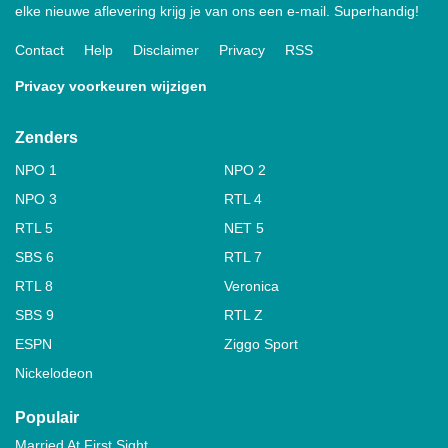
elke nieuwe aflevering krijg je van ons een e-mail. Superhandig!
Contact
Help
Disclaimer
Privacy
RSS
Privacy voorkeuren wijzigen
Zenders
NPO 1
NPO 2
NPO 3
RTL 4
RTL 5
NET 5
SBS 6
RTL 7
RTL 8
Veronica
SBS 9
RTL Z
ESPN
Ziggo Sport
Nickelodeon
Populair
Married At First Sight