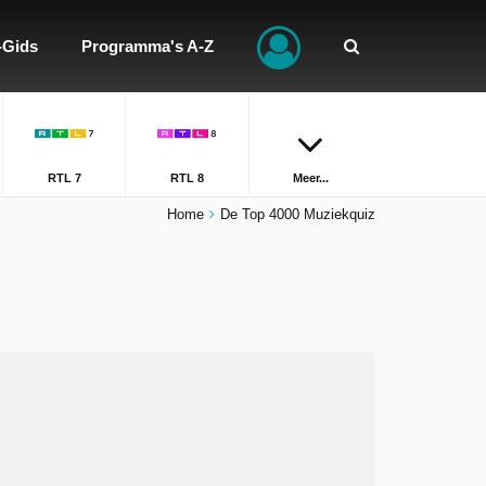
-Gids
Programma's A-Z
RTL 7
RTL 8
Meer...
Home
De Top 4000 Muziekquiz