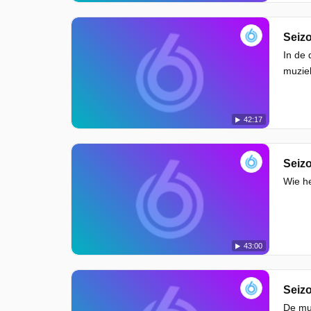
Seizo
In de 
muzie
42:17
Seizo
Wie h
43:00
Seizo
De muz