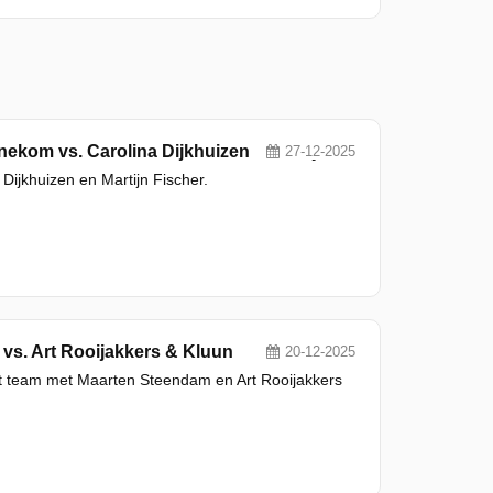
Seizoen 6, Aflevering 5 - Robèrt van Beckhoven & Plien van Bennekom vs. Carolina Dijkhuizen & Martijn Fischer
27-12-2025
ijkhuizen en Martijn Fischer.
vs. Art Rooijakkers & Kluun
20-12-2025
het team met Maarten Steendam en Art Rooijakkers