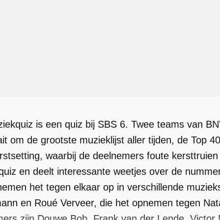
ekquiz is een quiz bij SBS 6. Twee teams van BN'e
it om de grootste muzieklijst aller tijden, de Top 
rstsetting, waarbij de deelnemers foute kersttru
e quiz en deelt interessante weetjes over de nummers
emen het tegen elkaar op in verschillende muzie
mann en Roué Verveer, die het opnemen tegen Nat
rs zijn Douwe Bob, Frank van der Lende, Victor Mi