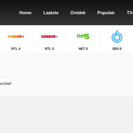
Home
Laatste
Ontdek
Populair
TV
RTL 4
RTL 5
NET 5
SBS 6
Archief