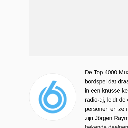
De Top 4000 Muzi
bordspel dat draa
in een knusse ke
radio-dj, leidt d
personen en ze n
zijn Jörgen Ray
bekende deelneme