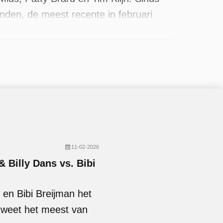
nden, de meest recente in februari
11-02-2026
& Billy Dans vs. Bibi
en Bibi Breijman het
e weet het meest van