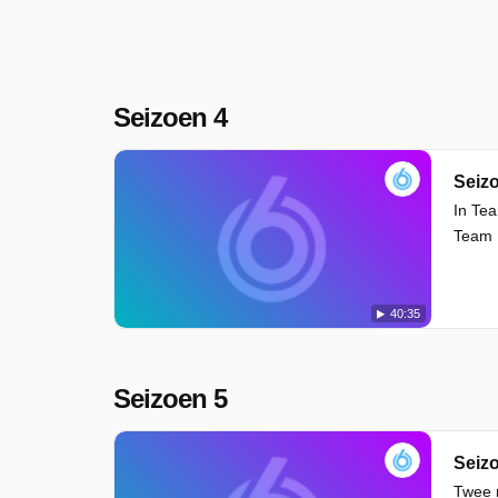
Seizoen 4
Seizo
In Te
Team 
40:35
Seizoen 5
Seizo
Twee n