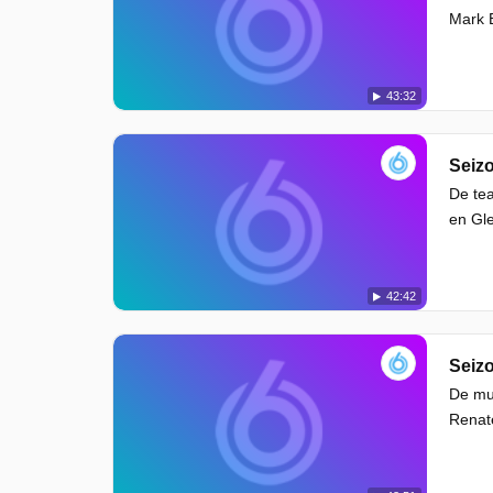
Mark 
43:32
Seizo
De tea
en Gl
42:42
Seizo
De mu
Renat