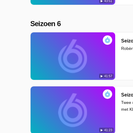
43:51
Seizoen 6
Robèrt
41:57
Seizo
Twee n
met K
41:23