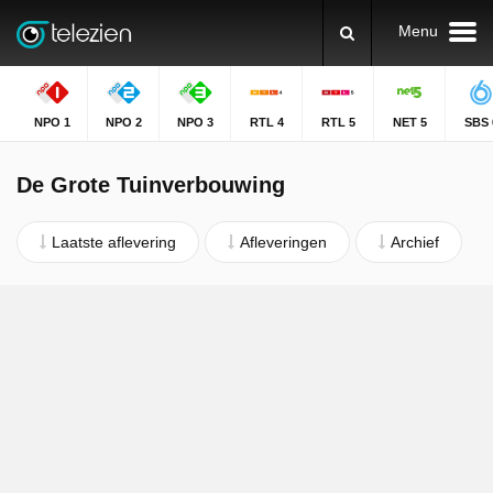
Menu
NPO 1
NPO 2
NPO 3
RTL 4
RTL 5
NET 5
SBS 
De Grote Tuinverbouwing
Laatste aflevering
Afleveringen
Archief