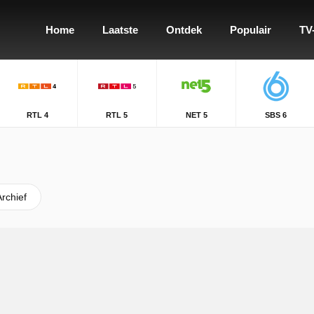
Home
Laatste
Ontdek
Populair
TV
RTL 4
RTL 5
NET 5
SBS 6
Archief