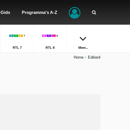
-Gids
Programma's A-Z
RTL 7
RTL 8
Meer...
Home
Editienl