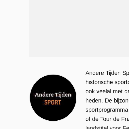
Andere Tijden S
historische spor
ook veelal met d
heden. De bijzon
sportprogramma 
of de Tour de Fr
landstitel voor 