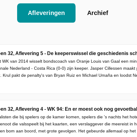
Afleveringen
Archief
en 32, Aflevering 5 - De keeperswissel die geschiedenis sch
 WK van 2014 wisselt bondscoach van Oranje Louis van Gaal een minu
inale Nederland - Costa Rica (0-0) zijn keeper. Jasper Cillessen maakt 
ft. Krul pakt de penalty's van Bryan Ruiz en Michael Umaña en loodst Ne
en 32, Aflevering 4 - WK 94: En er moest ook nog gevoetb
listen die bij spelers op de kamer komen, spelers die 's nachts het hot
noot die valsspeelt bij het kaarten, een verslaggever die meereist in
en bom aan boord, met grote gevolgen. Het gebeurde allemaal op het 