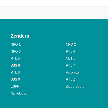
Zenders
NPO 1
NPO 2
NPO 3
RTL 4
RTL 5
NET 5
SBS 6
RTL 7
RTL 8
Veronica
SBS 9
RTL Z
ESPN
Ziggo Sport
Nickelodeon