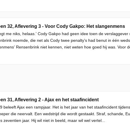
en 32, Aflevering 3 - Voor Cody Gakpo: Het slangenmens
egt me niks, helaas.' Cody Gakpo had geen idee toen de verslaggever 
brink noemde, die net als Cody twee penalty's had benut in één wedstr
enmens' Rensenbrink niet kennen, niet weten hoe goed hij was. Voor d
en 31, Aflevering 2 - Ajax en het staafincident
9 beleeft Ajax een rampjaar. Het is het jaar van het staafincident tijden
eper die neervalt. Een wedstrijd die wordt gestaakt. Straf, schande, E
s zeventien jaar. Hij wil niet in beeld, maar wil wel vertel...