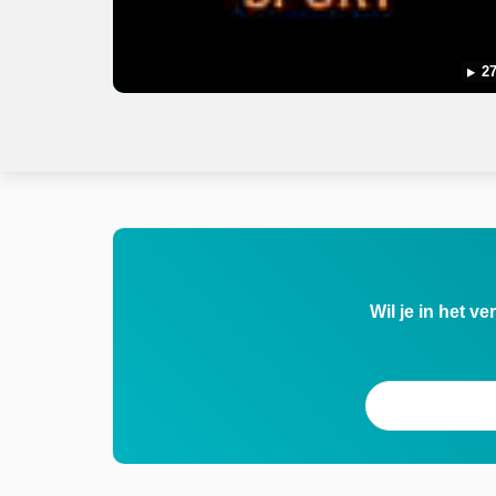
27
Wil je in het v