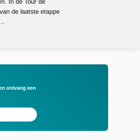
en. In de Tour de
van de laatste etappe
..
n en ontvang een