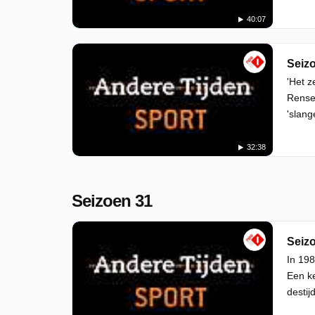
40:07
Seizo
'Het z
Rensen
'slang
32:38
Seizoen 31
Seizo
In 198
Een ke
destijd