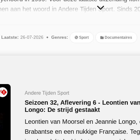
en aan het woord in Andere Tijden Sport. Sinds 2
en uitgezonden, de meest recente in juli 2026.
Laatste:
26-07-2026
Genres:
Sport
Documentaires
Andere Tijden Sport
Seizoen 32, Aflevering 6 - Leontien va
Longo: De strijd gestaakt
Leontien van Moorsel en Jeannie Longo, 
Brabantse en een nukkige Française. Tegen