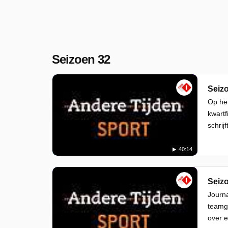
Seizoen 32
Seizo
Op het
kwartf
schrij
40:14
Seizo
Journa
teamge
over e