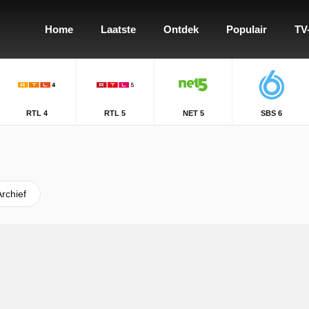
Home
Laatste
Ontdek
Populair
TV
RTL 4
RTL 5
NET 5
SBS 6
Archief