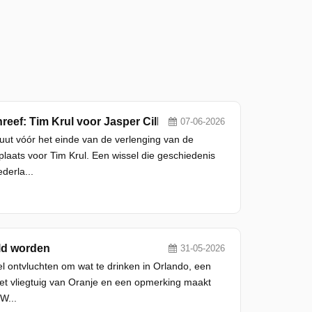
reef: Tim Krul voor Jasper Cillessen
07-06-2026
ut vóór het einde van de verlenging van de
plaats voor Tim Krul. Een wissel die geschiedenis
derla...
ald worden
31-05-2026
el ontvluchten om wat te drinken in Orlando, een
 het vliegtuig van Oranje en een opmerking maakt
W...