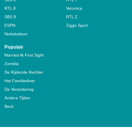
RTL 8
Veronica
SBS 9
RTL Z
ESPN
Ziggo Sport
Nickelodeon
Populair
Married At First Sight
Zembla
De Rijdende Rechter
Het Familiediner
De Verandering
Andere Tijden
Beck