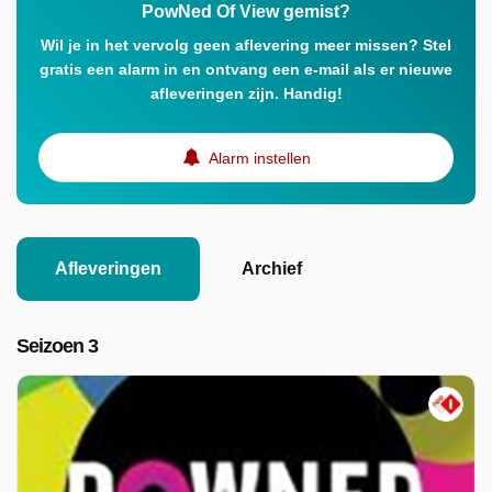
PowNed Of View gemist?
Wil je in het vervolg geen aflevering meer missen? Stel
gratis een alarm in en ontvang een e-mail als er nieuwe
afleveringen zijn. Handig!
Alarm instellen
Afleveringen
Archief
Seizoen 3