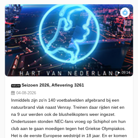
09:14
Seizoen 2026, Aflevering 3261
NIEUW
04-08-2026
Inmiddels zijn zo'n 140 voetbalvelden afgebrand bij een
natuurbrand vlak naast Venray. Treinen daar rijden niet en
na 9 uur werden ook de blushelikopters weer ingezet.
Ondertussen stonden NEC-fans vroeg op Schiphol om hun
club aan te gaan moedigen tegen het Griekse Olympiakos.
Het is de eerste Europese wedstrijd in 18 jaar. En er komen