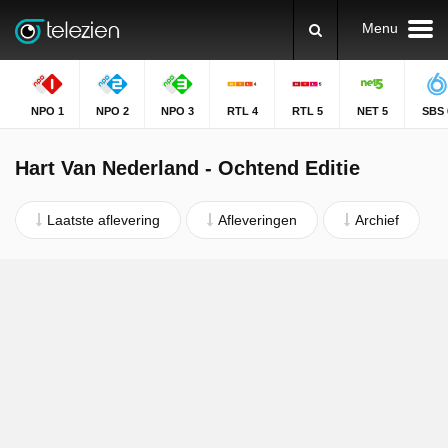
Menu
NPO 1
NPO 2
NPO 3
RTL 4
RTL 5
NET 5
SBS 
Hart Van Nederland - Ochtend Editie
Laatste aflevering
Afleveringen
Archief