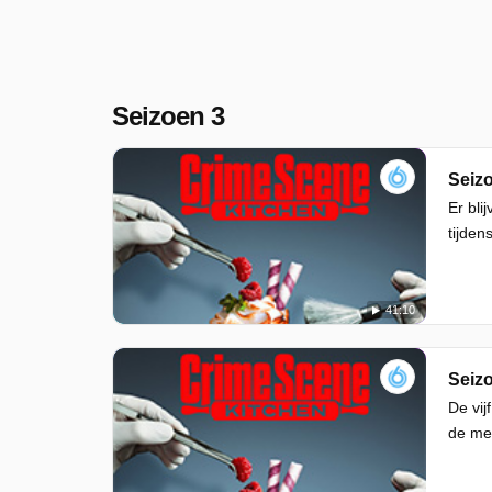
Seizoen 3
Seizo
Er bli
tijden
41:10
Seizo
De vij
de mee