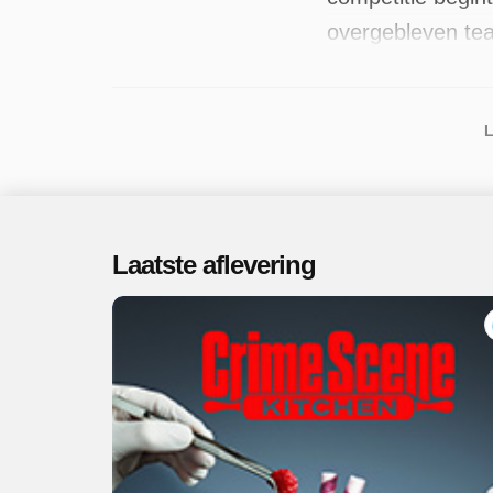
overgebleven tea
uitgezonden, de
L
Laatste aflevering