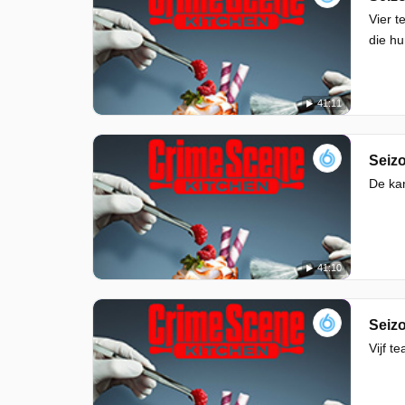
Vier t
die hu
41:11
Seizo
De kan
41:10
Seizo
Vijf t