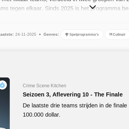
ms tegen elkaar. Sinds 2025 is het programma besc
 meest recente in november 2025.
aatste:
24-11-2025
Genres:
Spelprogramma's
Culinair
Crime Scene Kitchen
Seizoen 3, Aflevering 10 - The Finale
De laatste drie teams strijden in de final
100.000 dollar.