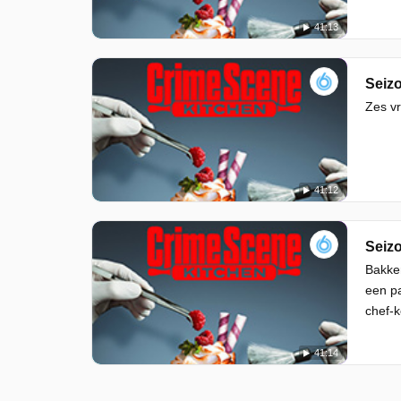
41:13
Seizo
Zes vr
41:12
Seizo
Bakker
een pa
chef-k
41:14