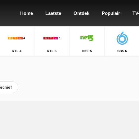
Home
Laatste
Ontdek
Populair
TV
RTL 4
RTL 5
NET 5
SBS 6
Archief