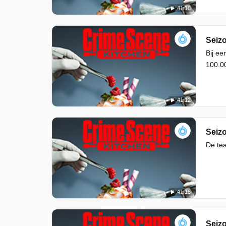
41:10
Seizo
Bij ee
100.00
41:12
Seizo
De tea
41:15
Seizo