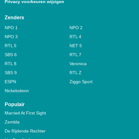
Privacy voorkeuren wijzigen
Zenders
NPO 1
NPO 2
NPO 3
RTL 4
RTL 5
NET 5
SBS 6
RTL 7
RTL 8
Veronica
SBS 9
RTL Z
ESPN
Ziggo Sport
Nickelodeon
Populair
Married At First Sight
Zembla
De Rijdende Rechter