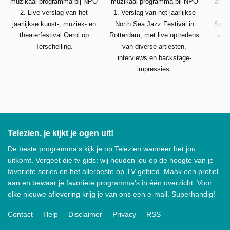
muzikaal programma bij NPO
muzikaal programma bij NPO
amus
2. Live verslag van het
1. Verslag van het jaarlijkse
jaarlijkse kunst-, muziek- en
North Sea Jazz Festival in
Songf
theaterfestival Oerol op
Rotterdam, met live optredens
voor
Terschelling.
van diverse artiesten,
Eur
interviews en backstage-
impressies.
Telezien, je kijkt je ogen uit!
De beste programma's kijk je op Telezien wanneer het jou
uitkomt. Vergeet die tv-gids: wij houden jou op de hoogte van je
favoriete series en het allerbeste op TV gebied. Maak een profiel
aan en bewaar je favoriete programma's in één overzicht. Voor
elke nieuwe aflevering krijg je van ons een e-mail. Superhandig!
Contact
Help
Disclaimer
Privacy
RSS