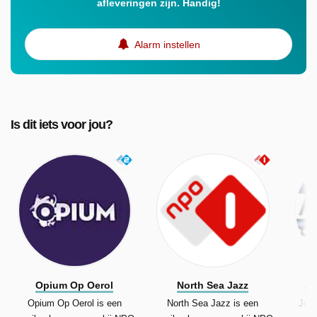
afleveringen zijn. Handig!
Alarm instellen
Is dit iets voor jou?
Opium Op Oerol
North Sea Jazz
Ju
Opium Op Oerol is een
North Sea Jazz is een
Juni