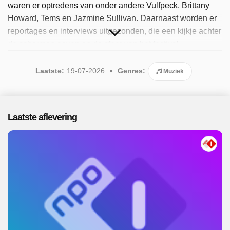
waren er optredens van onder andere Vulfpeck, Brittany
Howard, Tems en Jazmine Sullivan. Daarnaast worden er
reportages en interviews uitgezonden, die een kijkje achter
de schermen geven en de sfeer van het festival
vastleggen. Gepresenteerd door Winfried Baijens. Sinds
2026 is het programma beschikbaar. Er is 1 aflevering
Laatste:
19-07-2026
Genres:
Muziek
uitgezonden in juli 2026.
Laatste aflevering