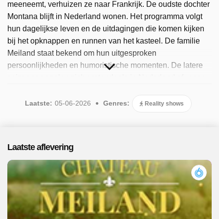
meeneemt, verhuizen ze naar Frankrijk. De oudste dochter
Montana blijft in Nederland wonen. Het programma volgt
hun dagelijkse leven en de uitdagingen die komen kijken
bij het opknappen en runnen van het kasteel. De familie
Meiland staat bekend om hun uitgesproken
persoonlijkheden en humoristische momenten. De latere
seizoenen spelen zich grotendeels in Nederland af, waar
de familie na hun Franse avontuur weer is gaan wonen.
Sinds 2026 is het populaire programma beschikbaar. Er
Laatste:
05-06-2026
Genres:
Reality shows
zijn 25 afleveringen uitgezonden, de meest recente in juni
2026.
Laatste aflevering