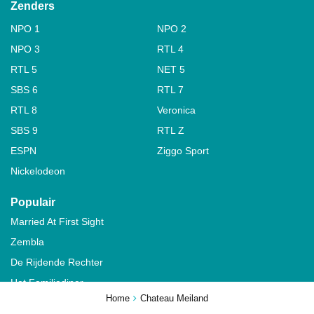
Zenders
NPO 1
NPO 2
NPO 3
RTL 4
RTL 5
NET 5
SBS 6
RTL 7
RTL 8
Veronica
SBS 9
RTL Z
ESPN
Ziggo Sport
Nickelodeon
Populair
Married At First Sight
Zembla
De Rijdende Rechter
Het Familiediner
Home
Chateau Meiland
De Verandering