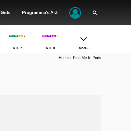
-Gids
Programma's A-Z
RTL 7
RTL 8
Meer...
Home
Find Me In Paris