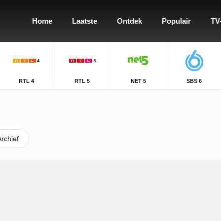
Home
Laatste
Ontdek
Populair
TV
RTL 4
RTL 5
NET 5
SBS 6
Archief