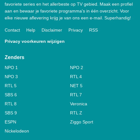
favoriete series en het allerbeste op TV gebied. Maak een profiel
aan en bewaar je favoriete programma's in één overzicht. Voor
elke nieuwe aflevering krijg je van ons een e-mail. Superhandig!
Contact
Help
Disclaimer
Privacy
RSS
Privacy voorkeuren wijzigen
Zenders
NPO 1
NPO 2
NPO 3
RTL 4
RTL 5
NET 5
SBS 6
RTL 7
RTL 8
Veronica
SBS 9
RTL Z
ESPN
Ziggo Sport
Nickelodeon