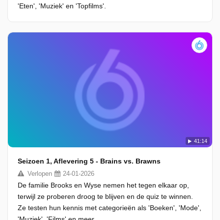
'Eten', 'Muziek' en 'Topfilms'.
41:14
Seizoen 1, Aflevering 5 - Brains vs. Brawns
Verlopen
24-01-2026
De familie Brooks en Wyse nemen het tegen elkaar op,
terwijl ze proberen droog te blijven en de quiz te winnen.
Ze testen hun kennis met categorieën als 'Boeken', 'Mode',
'Muziek', 'Films' en meer.