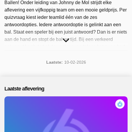
Ballen! Onder leiding van Johnny de Mol strijdt elke
aflevering een vijfkoppig team om een mooie geldprijs. Per
quizvraag kiest ieder teamlid één van de zes
antwoordopties. Iedere antwoordoptie is gelinkt aan een
bal. Staat een speler bij een juist antwoord? Dan is er niets
aan de hand en stopt de bal op tijd. Bij een verkeerd
antwoord knalt de bal de speler genadeloos het zwembad
in. Het team wordt dus steeds kleiner. Alleen als de laatste
vraag door minstens één teamlid juist wordt beantwoord,
Laatste:
10-02-2026
wint het team 25.000 euro. Sinds 2026 is het programma
beschikbaar. Er zijn 5 afleveringen uitgezonden, de meest
recente in februari 2026.
Laatste aflevering