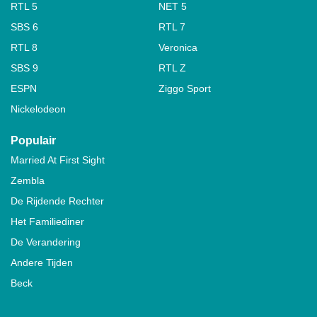
RTL 5
NET 5
SBS 6
RTL 7
RTL 8
Veronica
SBS 9
RTL Z
ESPN
Ziggo Sport
Nickelodeon
Populair
Married At First Sight
Zembla
De Rijdende Rechter
Het Familiediner
De Verandering
Andere Tijden
Beck