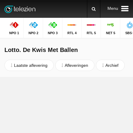
Menu
NPO 1
NPO 2
NPO 3
RTL 4
RTL 5
NET 5
SBS 
Lotto. De Kwis Met Ballen
Laatste aflevering
Afleveringen
Archief