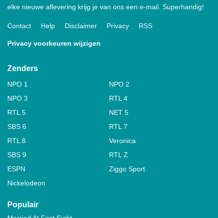
elke nieuwe aflevering krijg je van ons een e-mail. Superhandig!
Contact
Help
Disclaimer
Privacy
RSS
Privacy voorkeuren wijzigen
Zenders
NPO 1
NPO 2
NPO 3
RTL 4
RTL 5
NET 5
SBS 6
RTL 7
RTL 8
Veronica
SBS 9
RTL Z
ESPN
Ziggo Sport
Nickelodeon
Populair
Married At First Sight