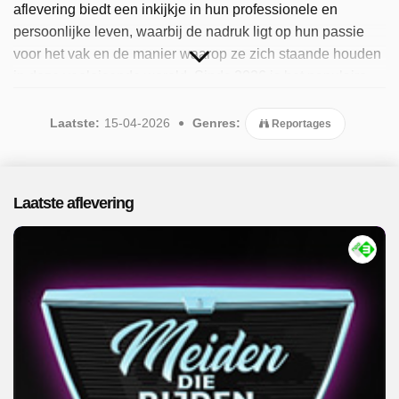
aflevering biedt een inkijkje in hun professionele en
persoonlijke leven, waarbij de nadruk ligt op hun passie
voor het vak en de manier waarop ze zich staande houden
in deze veeleisende wereld. Sinds 2026 is het populaire
programma beschikbaar. Er is 1 aflevering uitgezonden in
april 2026.
Laatste:
15-04-2026
Genres:
Reportages
Laatste aflevering