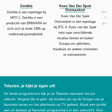
Zembla
Kees Van Der Spek
Ontmaskert
Zembla is een reportage bij
Over Mi
Kees Van Der Spek
NPO 1. Zembla is een
bij N
Ontmaskert is een reportage
productie van BNNVARA en
jonger
bij RTL 4. Kees van der Spek
richt zich al sinds 1995 op
reist naar verschillende
onderzoeksjournalistiek.
locaties binnen en buiten
Europa om oplichters,
fraudeurs en andere criminelen
te ontmaskeren.
Telezien, je kijkt je ogen uit!
De beste programma's kijk je op Telezien wanneer het jou
uitkomt. Vergeet die tv-gids: wij houden jou op de hoogte van je
favoriete series en het allerbeste op TV gebied. Maak een profiel
aan en bewaar je favoriete programma's in één overzicht. Voor