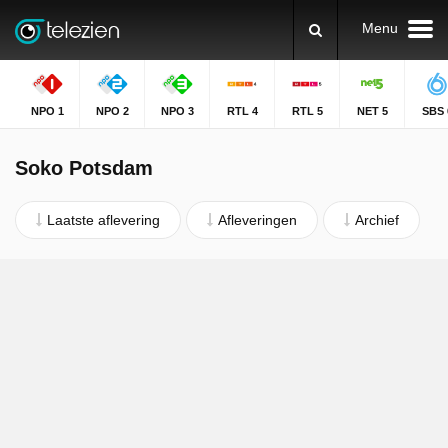
Menu
NPO 1
NPO 2
NPO 3
RTL 4
RTL 5
NET 5
SBS 
Soko Potsdam
Laatste aflevering
Afleveringen
Archief