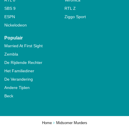
SBS 9
RTL Z
ESPN
Ziggo Sport
Nickelodeon
Populair
Married At First Sight
Zembla
De Rijdende Rechter
Het Familiediner
De Verandering
Andere Tijden
Beck
Home
Midsomer Murders