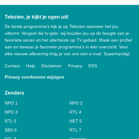
Telezien, je kijkt je ogen uit!
De beste programma's kijk je op Telezien wanneer het jou
uitkomt. Vergeet die tv-gids: wij houden jou op de hoogte van je
favoriete series en het allerbeste op TV gebied. Maak een profiel
aan en bewaar je favoriete programma's in één overzicht. Voor
elke nieuwe aflevering krijg je van ons een e-mail. Superhandig!
Contact
Help
Disclaimer
Privacy
RSS
Privacy voorkeuren wijzigen
Zenders
NPO 1
NPO 2
NPO 3
RTL 4
RTL 5
NET 5
SBS 6
RTL 7
RTL 8
Veronica