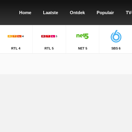
Home
Laatste
Ontdek
Populair
TV
RTL 4
RTL 5
NET 5
SBS 6