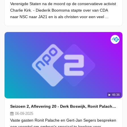
Verenigde Staten na de moord op de conservatieve activist
Charlie Kirk. - Diederik Boomsma stapte over van CDA
naar NSC naar JA21 en is als christen voor een veel ...
46:36
Seizoen 2, Aflevering 20 - Derk Boswijk, Ronit Palache en Gert-Jan Segers
06-09-2025
Vaste gasten Ronit Palache en Gert-Jan Segers bespreken
een voorstel om embryo's speciaal te kweken voor