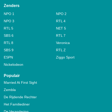
Zenders
NPO 1
NPO 2
NPO 3
RTL 4
RTL 5
NET 5
SBS 6
RTL 7
RTL 8
Veronica
SBS 9
RTL Z
ESPN
Ziggo Sport
Nickelodeon
Populair
Married At First Sight
Zembla
De Rijdende Rechter
Het Familiediner
De Verandering