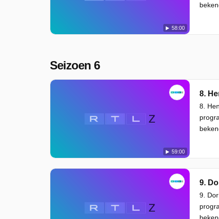
beken
58:00
Seizoen 6
8. H
8. He
progra
beken
59:00
9. Do
9. Do
progra
beken