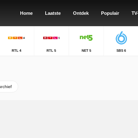
Home
Laatste
Ontdek
Populair
TV
RTL 4
RTL 5
NET 5
SBS 6
Archief