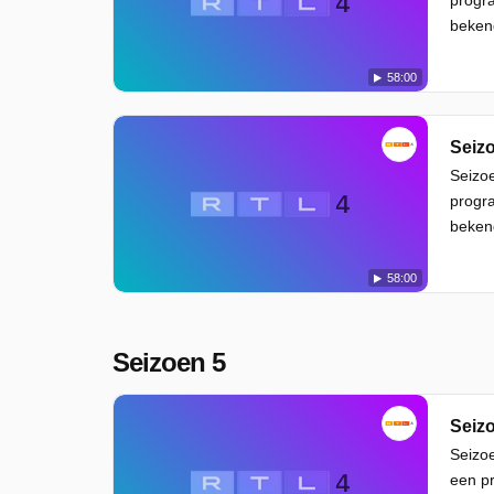
beken
58:00
Seizo
Seizoe
progra
beken
58:00
Seizoen 5
Seizo
Seizo
een pr