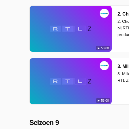
2. Ch
2. Ch
bij RT
produ
58:00
3. Mil
3. Mi
RTL Z.
58:00
Seizoen 9