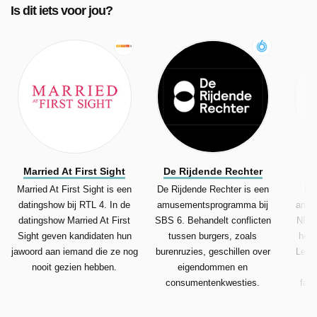
Is dit iets voor jou?
Married At First Sight
De Rijdende Rechter
H
Married At First Sight is een
De Rijdende Rechter is een
Het
datingshow bij RTL 4. In de
amusementsprogramma bij
amus
datingshow Married At First
SBS 6. Behandelt conflicten
NPO 
Sight geven kandidaten hun
tussen burgers, zoals
help
jawoord aan iemand die ze nog
burenruzies, geschillen over
Leeuw
nooit gezien hebben.
eigendommen en
st
consumentenkwesties.
fami