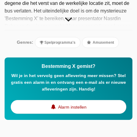
degene die het verst van de werkelijke locatie zit, moet de
bus verlaten. Het uiteindelijke doel is om de mysterieuze
'Bestemming X' te bereiken, waar presentator Nasrdin
Dchar op de winnaar wacht. Met een speciale app kunnen
kijkers thuis meespelen.
Genres:
Spelprogramma's
Amusement
Bestemming X gemist?
Wil je in het vervolg geen aflevering meer missen? Stel
gratis een alarm in en ontvang een e-mail als er nieuwe
afleveringen zijn. Handig!
Alarm instellen