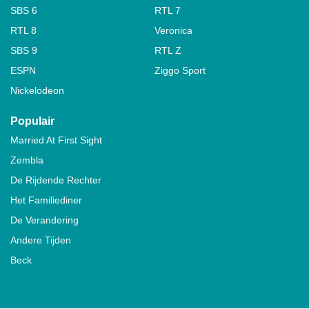
SBS 6
RTL 7
RTL 8
Veronica
SBS 9
RTL Z
ESPN
Ziggo Sport
Nickelodeon
Populair
Married At First Sight
Zembla
De Rijdende Rechter
Het Familiediner
De Verandering
Andere Tijden
Beck