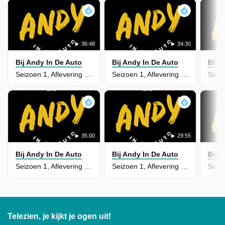
36:48
34:30
Bij Andy In De Auto
Bij Andy In De Auto
Bij 
Seizoen 1, Aflevering 61 - Cor Pot
Seizoen 1, Aflevering 59 - Jens Raven
35:00
29:55
Bij Andy In De Auto
Bij Andy In De Auto
Bij 
Seizoen 1, Aflevering 58 - Tarik Khbabez
Seizoen 1, Aflevering 57 - Chatmo
Telezien, je kijkt je ogen uit!