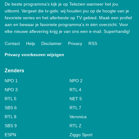
De beste programma's kijk je op Telezien wanneer het jou
uitkomt. Vergeet die tv-gids: wij houden jou op de hoogte van je
favoriete series en het allerbeste op TV gebied. Maak een profiel
aan en bewaar je favoriete programma's in één overzicht. Voor
elke nieuwe aflevering krijg je van ons een e-mail. Superhandig!
Contact
Help
Disclaimer
Privacy
RSS
Privacy voorkeuren wijzigen
Zenders
NPO 1
NPO 2
NPO 3
RTL 4
RTL 5
NET 5
SBS 6
RTL 7
RTL 8
Veronica
SBS 9
RTL Z
ESPN
Ziggo Sport