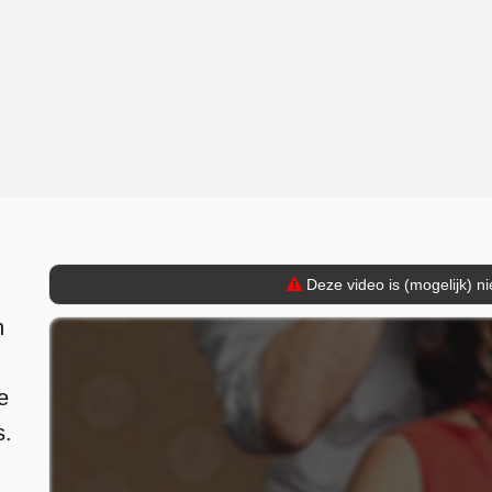
Deze video is (mogelijk) n
n
e
s.