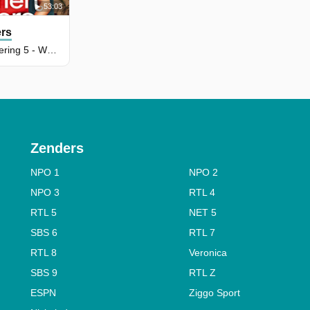
53:03
rs
Seizoen 2, Aflevering 5 - We shall overcome
Zenders
NPO 1
NPO 2
NPO 3
RTL 4
RTL 5
NET 5
SBS 6
RTL 7
RTL 8
Veronica
SBS 9
RTL Z
ESPN
Ziggo Sport