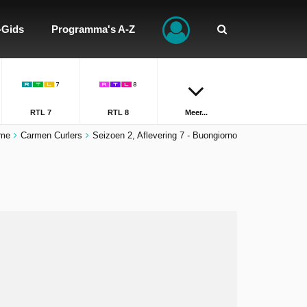
-Gids
Programma's A-Z
RTL 7
RTL 8
Meer...
me
Carmen Curlers
Seizoen 2, Aflevering 7 - Buongiorno