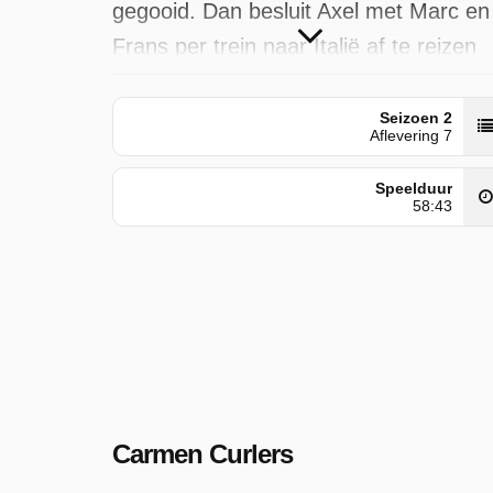
gegooid. Dan besluit Axel met Marc en
Frans per trein naar Italië af te reizen
om de zaak op te helderen.
Seizoen 2
Carmen Curlers is door NPO 1
Aflevering 7
uitgezonden op vrijdag 19 december
Speelduur
2025 om 23:40 uur.
58:43
Carmen Curlers