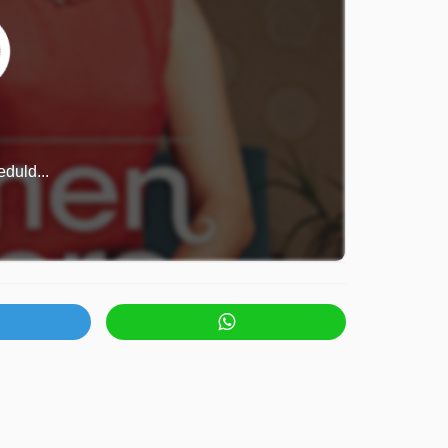
duld...