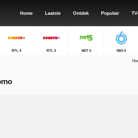
Home
Laatste
Ontdek
Populair
TV
RTL 4
RTL 5
NET 5
SBS 6
Ho
orno